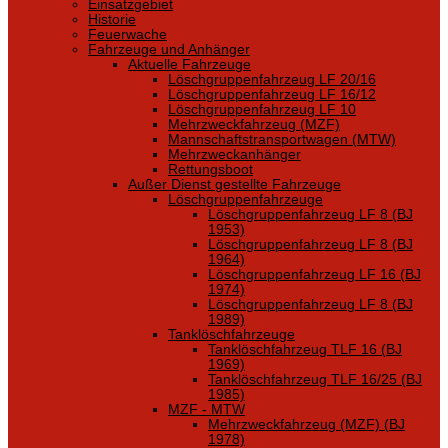
Einsatzgebiet
Historie
Feuerwache
Fahrzeuge und Anhänger
Aktuelle Fahrzeuge
Löschgruppenfahrzeug LF 20/16
Löschgruppenfahrzeug LF 16/12
Löschgruppenfahrzeug LF 10
Mehrzweckfahrzeug (MZF)
Mannschaftstransportwagen (MTW)
Mehrzweckanhänger
Rettungsboot
Außer Dienst gestellte Fahrzeuge
Löschgruppenfahrzeuge
Löschgruppenfahrzeug LF 8 (BJ
1953)
Löschgruppenfahrzeug LF 8 (BJ
1964)
Löschgruppenfahrzeug LF 16 (BJ
1974)
Löschgruppenfahrzeug LF 8 (BJ
1989)
Tanklöschfahrzeuge
Tanklöschfahrzeug TLF 16 (BJ
1969)
Tanklöschfahrzeug TLF 16/25 (BJ
1985)
MZF - MTW
Mehrzweckfahrzeug (MZF) (BJ
1978)