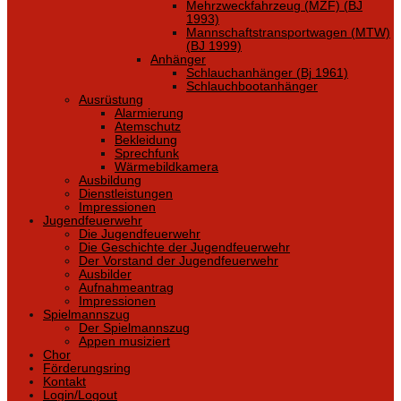
Mehrzweckfahrzeug (MZF) (BJ
1993)
Mannschaftstransportwagen (MTW)
(BJ 1999)
Anhänger
Schlauchanhänger (Bj 1961)
Schlauchbootanhänger
Ausrüstung
Alarmierung
Atemschutz
Bekleidung
Sprechfunk
Wärmebildkamera
Ausbildung
Dienstleistungen
Impressionen
Jugendfeuerwehr
Die Jugendfeuerwehr
Die Geschichte der Jugendfeuerwehr
Der Vorstand der Jugendfeuerwehr
Ausbilder
Aufnahmeantrag
Impressionen
Spielmannszug
Der Spielmannszug
Appen musiziert
Chor
Förderungsring
Kontakt
Login/Logout