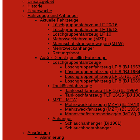
Einsatzgebiet
Historie
Feuerwache
Fahrzeuge und Anhänger
Aktuelle Fahrzeuge
Löschgruppenfahrzeug LF 20/16
Löschgruppenfahrzeug LF 16/12
Löschgruppenfahrzeug LF 10
Mehrzweckfahrzeug (MZF)
Mannschaftstransportwagen (MTW)
Mehrzweckanhänger
Rettungsboot
Außer Dienst gestellte Fahrzeuge
Löschgruppenfahrzeuge
Löschgruppenfahrzeug LF 8 (BJ 1953
Löschgruppenfahrzeug LF 8 (BJ 1964
Löschgruppenfahrzeug LF 16 (BJ 197
Löschgruppenfahrzeug LF 8 (BJ 1989
Tanklöschfahrzeuge
Tanklöschfahrzeug TLF 16 (BJ 1969)
Tanklöschfahrzeug TLF 16/25 (BJ 19
MZF - MTW
Mehrzweckfahrzeug (MZF) (BJ 1978)
Mehrzweckfahrzeug (MZF) (BJ 1993)
Mannschaftstransportwagen (MTW) (
Anhänger
Schlauchanhänger (Bj 1961)
Schlauchbootanhänger
Ausrüstung
Alarmierung