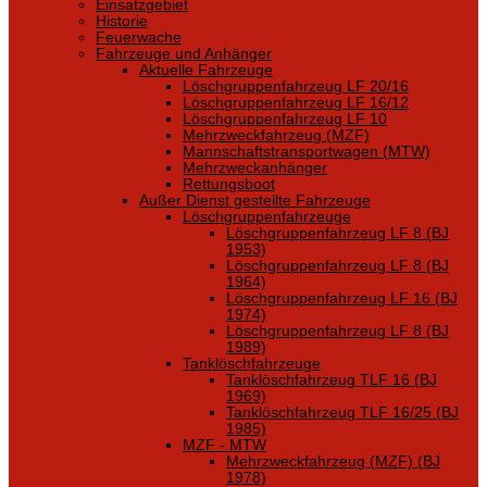
Einsatzgebiet
Historie
Feuerwache
Fahrzeuge und Anhänger
Aktuelle Fahrzeuge
Löschgruppenfahrzeug LF 20/16
Löschgruppenfahrzeug LF 16/12
Löschgruppenfahrzeug LF 10
Mehrzweckfahrzeug (MZF)
Mannschaftstransportwagen (MTW)
Mehrzweckanhänger
Rettungsboot
Außer Dienst gestellte Fahrzeuge
Löschgruppenfahrzeuge
Löschgruppenfahrzeug LF 8 (BJ
1953)
Löschgruppenfahrzeug LF 8 (BJ
1964)
Löschgruppenfahrzeug LF 16 (BJ
1974)
Löschgruppenfahrzeug LF 8 (BJ
1989)
Tanklöschfahrzeuge
Tanklöschfahrzeug TLF 16 (BJ
1969)
Tanklöschfahrzeug TLF 16/25 (BJ
1985)
MZF - MTW
Mehrzweckfahrzeug (MZF) (BJ
1978)