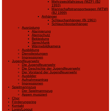
Mehrzweckfahrzeug (MZF) (BJ
1993)
Mannschaftstransportwagen (MTW)
(BJ 1999)
Anhänger
Schlauchanhänger (Bj 1961)
Schlauchbootanhänger
Ausrüstung
Alarmierung
Atemschutz
Bekleidung
Sprechfunk
Wärmebildkamera
Ausbildung
Dienstleistungen
Impressionen
Jugendfeuerwehr
Die Jugendfeuerwehr
Die Geschichte der Jugendfeuerwehr
Der Vorstand der Jugendfeuerwehr
Ausbilder
Aufnahmeantrag
Impressionen
Spielmannszug
Der Spielmannszug
Appen musiziert
Chor
Förderungsring
Kontakt
Login/Logout