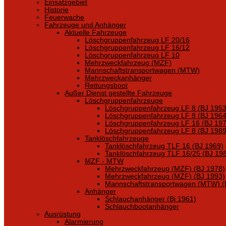
Einsatzgebiet
Historie
Feuerwache
Fahrzeuge und Anhänger
Aktuelle Fahrzeuge
Löschgruppenfahrzeug LF 20/16
Löschgruppenfahrzeug LF 16/12
Löschgruppenfahrzeug LF 10
Mehrzweckfahrzeug (MZF)
Mannschaftstransportwagen (MTW)
Mehrzweckanhänger
Rettungsboot
Außer Dienst gestellte Fahrzeuge
Löschgruppenfahrzeuge
Löschgruppenfahrzeug LF 8 (BJ 1953
Löschgruppenfahrzeug LF 8 (BJ 1964
Löschgruppenfahrzeug LF 16 (BJ 197
Löschgruppenfahrzeug LF 8 (BJ 1989
Tanklöschfahrzeuge
Tanklöschfahrzeug TLF 16 (BJ 1969)
Tanklöschfahrzeug TLF 16/25 (BJ 19
MZF - MTW
Mehrzweckfahrzeug (MZF) (BJ 1978)
Mehrzweckfahrzeug (MZF) (BJ 1993)
Mannschaftstransportwagen (MTW) (
Anhänger
Schlauchanhänger (Bj 1961)
Schlauchbootanhänger
Ausrüstung
Alarmierung