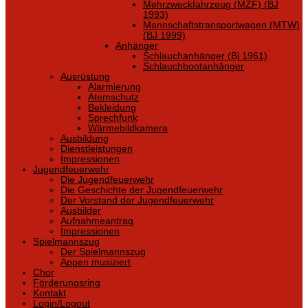
Mehrzweckfahrzeug (MZF) (BJ
1993)
Mannschaftstransportwagen (MTW)
(BJ 1999)
Anhänger
Schlauchanhänger (Bj 1961)
Schlauchbootanhänger
Ausrüstung
Alarmierung
Atemschutz
Bekleidung
Sprechfunk
Wärmebildkamera
Ausbildung
Dienstleistungen
Impressionen
Jugendfeuerwehr
Die Jugendfeuerwehr
Die Geschichte der Jugendfeuerwehr
Der Vorstand der Jugendfeuerwehr
Ausbilder
Aufnahmeantrag
Impressionen
Spielmannszug
Der Spielmannszug
Appen musiziert
Chor
Förderungsring
Kontakt
Login/Logout