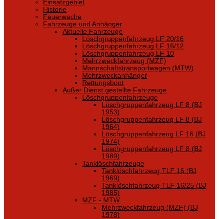
Einsatzgebiet
Historie
Feuerwache
Fahrzeuge und Anhänger
Aktuelle Fahrzeuge
Löschgruppenfahrzeug LF 20/16
Löschgruppenfahrzeug LF 16/12
Löschgruppenfahrzeug LF 10
Mehrzweckfahrzeug (MZF)
Mannschaftstransportwagen (MTW)
Mehrzweckanhänger
Rettungsboot
Außer Dienst gestellte Fahrzeuge
Löschgruppenfahrzeuge
Löschgruppenfahrzeug LF 8 (BJ
1953)
Löschgruppenfahrzeug LF 8 (BJ
1964)
Löschgruppenfahrzeug LF 16 (BJ
1974)
Löschgruppenfahrzeug LF 8 (BJ
1989)
Tanklöschfahrzeuge
Tanklöschfahrzeug TLF 16 (BJ
1969)
Tanklöschfahrzeug TLF 16/25 (BJ
1985)
MZF - MTW
Mehrzweckfahrzeug (MZF) (BJ
1978)