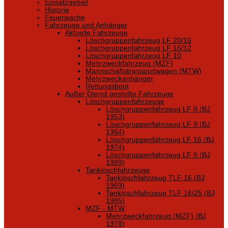
Einsatzgebiet
Historie
Feuerwache
Fahrzeuge und Anhänger
Aktuelle Fahrzeuge
Löschgruppenfahrzeug LF 20/16
Löschgruppenfahrzeug LF 16/12
Löschgruppenfahrzeug LF 10
Mehrzweckfahrzeug (MZF)
Mannschaftstransportwagen (MTW)
Mehrzweckanhänger
Rettungsboot
Außer Dienst gestellte Fahrzeuge
Löschgruppenfahrzeuge
Löschgruppenfahrzeug LF 8 (BJ
1953)
Löschgruppenfahrzeug LF 8 (BJ
1964)
Löschgruppenfahrzeug LF 16 (BJ
1974)
Löschgruppenfahrzeug LF 8 (BJ
1989)
Tanklöschfahrzeuge
Tanklöschfahrzeug TLF 16 (BJ
1969)
Tanklöschfahrzeug TLF 16/25 (BJ
1985)
MZF - MTW
Mehrzweckfahrzeug (MZF) (BJ
1978)