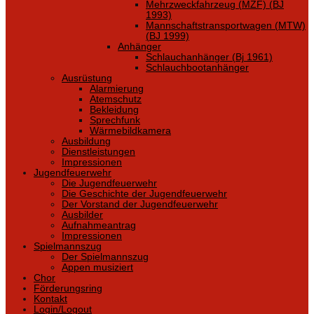
Mehrzweckfahrzeug (MZF) (BJ
1993)
Mannschaftstransportwagen (MTW)
(BJ 1999)
Anhänger
Schlauchanhänger (Bj 1961)
Schlauchbootanhänger
Ausrüstung
Alarmierung
Atemschutz
Bekleidung
Sprechfunk
Wärmebildkamera
Ausbildung
Dienstleistungen
Impressionen
Jugendfeuerwehr
Die Jugendfeuerwehr
Die Geschichte der Jugendfeuerwehr
Der Vorstand der Jugendfeuerwehr
Ausbilder
Aufnahmeantrag
Impressionen
Spielmannszug
Der Spielmannszug
Appen musiziert
Chor
Förderungsring
Kontakt
Login/Logout