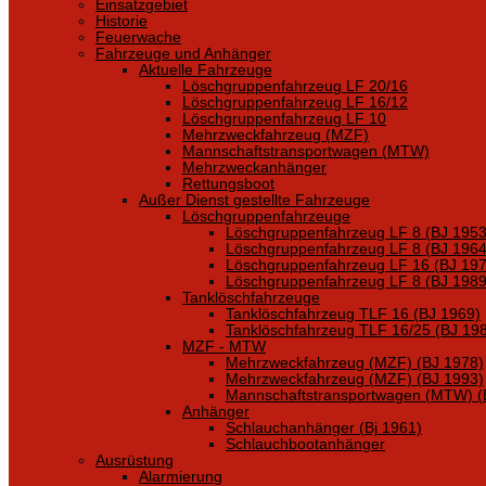
Einsatzgebiet
Historie
Feuerwache
Fahrzeuge und Anhänger
Aktuelle Fahrzeuge
Löschgruppenfahrzeug LF 20/16
Löschgruppenfahrzeug LF 16/12
Löschgruppenfahrzeug LF 10
Mehrzweckfahrzeug (MZF)
Mannschaftstransportwagen (MTW)
Mehrzweckanhänger
Rettungsboot
Außer Dienst gestellte Fahrzeuge
Löschgruppenfahrzeuge
Löschgruppenfahrzeug LF 8 (BJ 1953
Löschgruppenfahrzeug LF 8 (BJ 1964
Löschgruppenfahrzeug LF 16 (BJ 197
Löschgruppenfahrzeug LF 8 (BJ 1989
Tanklöschfahrzeuge
Tanklöschfahrzeug TLF 16 (BJ 1969)
Tanklöschfahrzeug TLF 16/25 (BJ 19
MZF - MTW
Mehrzweckfahrzeug (MZF) (BJ 1978)
Mehrzweckfahrzeug (MZF) (BJ 1993)
Mannschaftstransportwagen (MTW) (
Anhänger
Schlauchanhänger (Bj 1961)
Schlauchbootanhänger
Ausrüstung
Alarmierung