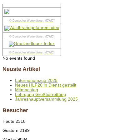
© Deutscher Wetterdienst, (DWD)
© Deutscher Wetterdienst, (DWD)
© Deutscher Wetterdienst, (DWD)
No events found
Neuste Artikel
Laternenumzug 2025
Neues HLF20 in Dienst gestellt
Mitmachtag
Lehrgang Großtierrettung
Jahreshauptversammlung 2025
Besucher
Heute
2318
Gestern
2199
Woche
9034