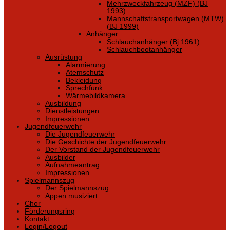
Mehrzweckfahrzeug (MZF) (BJ
1993)
Mannschaftstransportwagen (MTW)
(BJ 1999)
Anhänger
Schlauchanhänger (Bj 1961)
Schlauchbootanhänger
Ausrüstung
Alarmierung
Atemschutz
Bekleidung
Sprechfunk
Wärmebildkamera
Ausbildung
Dienstleistungen
Impressionen
Jugendfeuerwehr
Die Jugendfeuerwehr
Die Geschichte der Jugendfeuerwehr
Der Vorstand der Jugendfeuerwehr
Ausbilder
Aufnahmeantrag
Impressionen
Spielmannszug
Der Spielmannszug
Appen musiziert
Chor
Förderungsring
Kontakt
Login/Logout