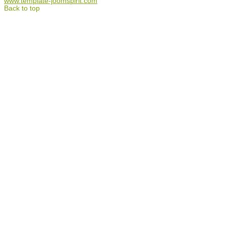
www.template-joomspirit.com
Back to top