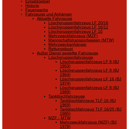
Einsatzgebiet
Historie
Feuerwache
Fahrzeuge und Anhänger
Aktuelle Fahrzeuge
Löschgruppenfahrzeug LF 20/16
Löschgruppenfahrzeug LF 16/12
Löschgruppenfahrzeug LF 10
Mehrzweckfahrzeug (MZF)
Mannschaftstransportwagen (MTW)
Mehrzweckanhänger
Rettungsboot
Außer Dienst gestellte Fahrzeuge
Löschgruppenfahrzeuge
Löschgruppenfahrzeug LF 8 (BJ
1953)
Löschgruppenfahrzeug LF 8 (BJ
1964)
Löschgruppenfahrzeug LF 16 (BJ
1974)
Löschgruppenfahrzeug LF 8 (BJ
1989)
Tanklöschfahrzeuge
Tanklöschfahrzeug TLF 16 (BJ
1969)
Tanklöschfahrzeug TLF 16/25 (BJ
1985)
MZF - MTW
Mehrzweckfahrzeug (MZF) (BJ
1978)