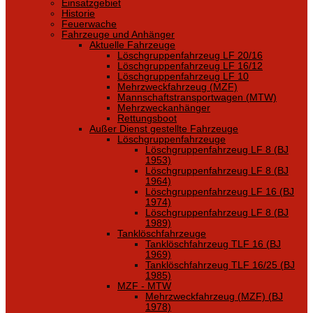
Einsatzgebiet
Historie
Feuerwache
Fahrzeuge und Anhänger
Aktuelle Fahrzeuge
Löschgruppenfahrzeug LF 20/16
Löschgruppenfahrzeug LF 16/12
Löschgruppenfahrzeug LF 10
Mehrzweckfahrzeug (MZF)
Mannschaftstransportwagen (MTW)
Mehrzweckanhänger
Rettungsboot
Außer Dienst gestellte Fahrzeuge
Löschgruppenfahrzeuge
Löschgruppenfahrzeug LF 8 (BJ
1953)
Löschgruppenfahrzeug LF 8 (BJ
1964)
Löschgruppenfahrzeug LF 16 (BJ
1974)
Löschgruppenfahrzeug LF 8 (BJ
1989)
Tanklöschfahrzeuge
Tanklöschfahrzeug TLF 16 (BJ
1969)
Tanklöschfahrzeug TLF 16/25 (BJ
1985)
MZF - MTW
Mehrzweckfahrzeug (MZF) (BJ
1978)