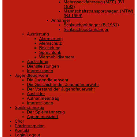
Mehrzweckfahrzeug (MZF) (BJ
1993)
Mannschaftstransportwagen (MTW)
(BJ 1999)
Anhänger
Schlauchanhänger (Bj 1961)
Schlauchbootanhänger
Ausrüstung
Alarmierung
Atemschutz
Bekleidung
Sprechfunk
Wärmebildkamera
Ausbildung
Dienstleistungen
Impressionen
Jugendfeuerwehr
Die Jugendfeuerwehr
Die Geschichte der Jugendfeuerwehr
Der Vorstand der Jugendfeuerwehr
Ausbilder
Aufnahmeantrag
Impressionen
Spielmannszug
Der Spielmannszug
Appen musiziert
Chor
Förderungsring
Kontakt
Login/Logout