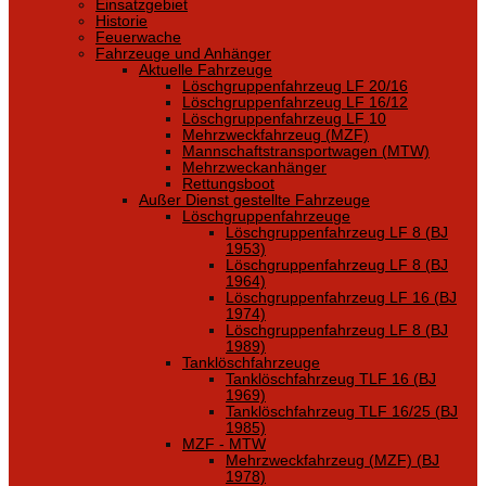
Einsatzgebiet
Historie
Feuerwache
Fahrzeuge und Anhänger
Aktuelle Fahrzeuge
Löschgruppenfahrzeug LF 20/16
Löschgruppenfahrzeug LF 16/12
Löschgruppenfahrzeug LF 10
Mehrzweckfahrzeug (MZF)
Mannschaftstransportwagen (MTW)
Mehrzweckanhänger
Rettungsboot
Außer Dienst gestellte Fahrzeuge
Löschgruppenfahrzeuge
Löschgruppenfahrzeug LF 8 (BJ
1953)
Löschgruppenfahrzeug LF 8 (BJ
1964)
Löschgruppenfahrzeug LF 16 (BJ
1974)
Löschgruppenfahrzeug LF 8 (BJ
1989)
Tanklöschfahrzeuge
Tanklöschfahrzeug TLF 16 (BJ
1969)
Tanklöschfahrzeug TLF 16/25 (BJ
1985)
MZF - MTW
Mehrzweckfahrzeug (MZF) (BJ
1978)