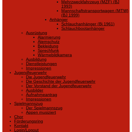
Mehrzweckfahrzeug (MZF) (BJ
1993)
Mannschaftstransportwagen (MTW)
(BJ 1999)
Anhänger
Schlauchanhänger (Bj 1961)
Schlauchbootanhänger
Ausrüstung
Alarmierung
Atemschutz
Bekleidung
Sprechfunk
Wärmebildkamera
Ausbildung
Dienstleistungen
Impressionen
Jugendfeuerwehr
Die Jugendfeuerwehr
Die Geschichte der Jugendfeuerwehr
Der Vorstand der Jugendfeuerwehr
Ausbilder
Aufnahmeantrag
Impressionen
Spielmannszug
Der Spielmannszug
Appen musiziert
Chor
Förderungsring
Kontakt
Login/Logout