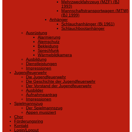
Mehrzweckfahrzeug (MZF) (BJ
1993)
Mannschaftstransportwagen (MTW)
(BJ 1999)
Anhänger
Schlauchanhänger (Bj 1961)
Schlauchbootanhänger
Ausrüstung
Alarmierung
Atemschutz
Bekleidung
Sprechfunk
Wärmebildkamera
Ausbildung
Dienstleistungen
Impressionen
Jugendfeuerwehr
Die Jugendfeuerwehr
Die Geschichte der Jugendfeuerwehr
Der Vorstand der Jugendfeuerwehr
Ausbilder
Aufnahmeantrag
Impressionen
Spielmannszug
Der Spielmannszug
Appen musiziert
Chor
Förderungsring
Kontakt
Login/Logout