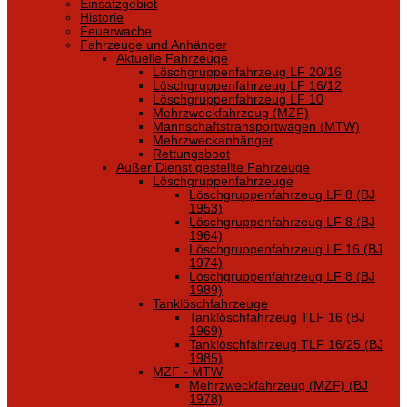
Einsatzgebiet
Historie
Feuerwache
Fahrzeuge und Anhänger
Aktuelle Fahrzeuge
Löschgruppenfahrzeug LF 20/16
Löschgruppenfahrzeug LF 16/12
Löschgruppenfahrzeug LF 10
Mehrzweckfahrzeug (MZF)
Mannschaftstransportwagen (MTW)
Mehrzweckanhänger
Rettungsboot
Außer Dienst gestellte Fahrzeuge
Löschgruppenfahrzeuge
Löschgruppenfahrzeug LF 8 (BJ
1953)
Löschgruppenfahrzeug LF 8 (BJ
1964)
Löschgruppenfahrzeug LF 16 (BJ
1974)
Löschgruppenfahrzeug LF 8 (BJ
1989)
Tanklöschfahrzeuge
Tanklöschfahrzeug TLF 16 (BJ
1969)
Tanklöschfahrzeug TLF 16/25 (BJ
1985)
MZF - MTW
Mehrzweckfahrzeug (MZF) (BJ
1978)