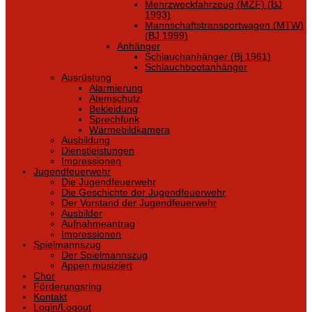
Mehrzweckfahrzeug (MZF) (BJ
1993)
Mannschaftstransportwagen (MTW)
(BJ 1999)
Anhänger
Schlauchanhänger (Bj 1961)
Schlauchbootanhänger
Ausrüstung
Alarmierung
Atemschutz
Bekleidung
Sprechfunk
Wärmebildkamera
Ausbildung
Dienstleistungen
Impressionen
Jugendfeuerwehr
Die Jugendfeuerwehr
Die Geschichte der Jugendfeuerwehr
Der Vorstand der Jugendfeuerwehr
Ausbilder
Aufnahmeantrag
Impressionen
Spielmannszug
Der Spielmannszug
Appen musiziert
Chor
Förderungsring
Kontakt
Login/Logout