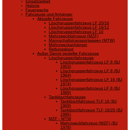
Einsatzgebiet
Historie
Feuerwache
Fahrzeuge und Anhänger
Aktuelle Fahrzeuge
Löschgruppenfahrzeug LF 20/16
Löschgruppenfahrzeug LF 16/12
Löschgruppenfahrzeug LF 10
Mehrzweckfahrzeug (MZF)
Mannschaftstransportwagen (MTW)
Mehrzweckanhänger
Rettungsboot
Außer Dienst gestellte Fahrzeuge
Löschgruppenfahrzeuge
Löschgruppenfahrzeug LF 8 (BJ
1953)
Löschgruppenfahrzeug LF 8 (BJ
1964)
Löschgruppenfahrzeug LF 16 (BJ
1974)
Löschgruppenfahrzeug LF 8 (BJ
1989)
Tanklöschfahrzeuge
Tanklöschfahrzeug TLF 16 (BJ
1969)
Tanklöschfahrzeug TLF 16/25 (BJ
1985)
MZF - MTW
Mehrzweckfahrzeug (MZF) (BJ
1978)