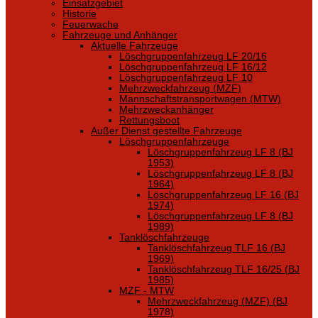
Einsatzgebiet
Historie
Feuerwache
Fahrzeuge und Anhänger
Aktuelle Fahrzeuge
Löschgruppenfahrzeug LF 20/16
Löschgruppenfahrzeug LF 16/12
Löschgruppenfahrzeug LF 10
Mehrzweckfahrzeug (MZF)
Mannschaftstransportwagen (MTW)
Mehrzweckanhänger
Rettungsboot
Außer Dienst gestellte Fahrzeuge
Löschgruppenfahrzeuge
Löschgruppenfahrzeug LF 8 (BJ
1953)
Löschgruppenfahrzeug LF 8 (BJ
1964)
Löschgruppenfahrzeug LF 16 (BJ
1974)
Löschgruppenfahrzeug LF 8 (BJ
1989)
Tanklöschfahrzeuge
Tanklöschfahrzeug TLF 16 (BJ
1969)
Tanklöschfahrzeug TLF 16/25 (BJ
1985)
MZF - MTW
Mehrzweckfahrzeug (MZF) (BJ
1978)