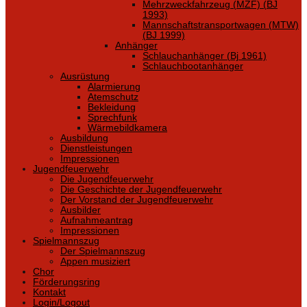
Mehrzweckfahrzeug (MZF) (BJ
1993)
Mannschaftstransportwagen (MTW)
(BJ 1999)
Anhänger
Schlauchanhänger (Bj 1961)
Schlauchbootanhänger
Ausrüstung
Alarmierung
Atemschutz
Bekleidung
Sprechfunk
Wärmebildkamera
Ausbildung
Dienstleistungen
Impressionen
Jugendfeuerwehr
Die Jugendfeuerwehr
Die Geschichte der Jugendfeuerwehr
Der Vorstand der Jugendfeuerwehr
Ausbilder
Aufnahmeantrag
Impressionen
Spielmannszug
Der Spielmannszug
Appen musiziert
Chor
Förderungsring
Kontakt
Login/Logout