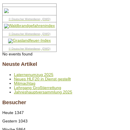
© Deutscher Wetterdienst, (DWD)
© Deutscher Wetterdienst, (DWD)
© Deutscher Wetterdienst, (DWD)
No events found
Neuste Artikel
Laternenumzug 2025
Neues HLF20 in Dienst gestellt
Mitmachtag
Lehrgang Großtierrettung
Jahreshauptversammlung 2025
Besucher
Heute
1347
Gestern
1043
Woche
5864