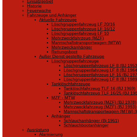
Einsatzgebiet
Historie
Feuerwache
Fahrzeuge und Anhänger
Aktuelle Fahrzeuge
Löschgruppenfahrzeug LF 20/16
Löschgruppenfahrzeug LF 16/12
Löschgruppenfahrzeug LF 10
Mehrzweckfahrzeug (MZF)
Mannschaftstransportwagen (MTW)
Mehrzweckanhänger
Rettungsboot
Außer Dienst gestellte Fahrzeuge
Löschgruppenfahrzeuge
Löschgruppenfahrzeug LF 8 (BJ 1953
Löschgruppenfahrzeug LF 8 (BJ 1964
Löschgruppenfahrzeug LF 16 (BJ 197
Löschgruppenfahrzeug LF 8 (BJ 1989
Tanklöschfahrzeuge
Tanklöschfahrzeug TLF 16 (BJ 1969)
Tanklöschfahrzeug TLF 16/25 (BJ 19
MZF - MTW
Mehrzweckfahrzeug (MZF) (BJ 1978)
Mehrzweckfahrzeug (MZF) (BJ 1993)
Mannschaftstransportwagen (MTW) (
Anhänger
Schlauchanhänger (Bj 1961)
Schlauchbootanhänger
Ausrüstung
Alarmierung