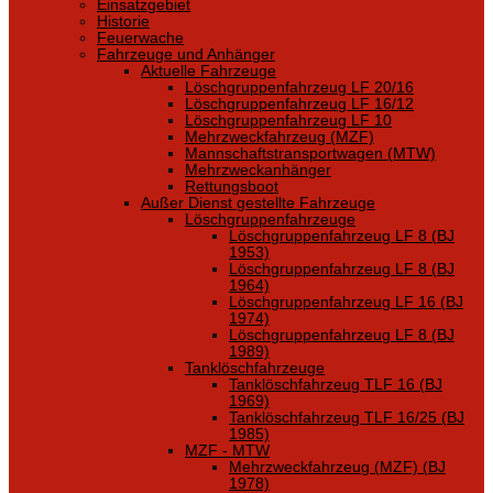
Einsatzgebiet
Historie
Feuerwache
Fahrzeuge und Anhänger
Aktuelle Fahrzeuge
Löschgruppenfahrzeug LF 20/16
Löschgruppenfahrzeug LF 16/12
Löschgruppenfahrzeug LF 10
Mehrzweckfahrzeug (MZF)
Mannschaftstransportwagen (MTW)
Mehrzweckanhänger
Rettungsboot
Außer Dienst gestellte Fahrzeuge
Löschgruppenfahrzeuge
Löschgruppenfahrzeug LF 8 (BJ
1953)
Löschgruppenfahrzeug LF 8 (BJ
1964)
Löschgruppenfahrzeug LF 16 (BJ
1974)
Löschgruppenfahrzeug LF 8 (BJ
1989)
Tanklöschfahrzeuge
Tanklöschfahrzeug TLF 16 (BJ
1969)
Tanklöschfahrzeug TLF 16/25 (BJ
1985)
MZF - MTW
Mehrzweckfahrzeug (MZF) (BJ
1978)