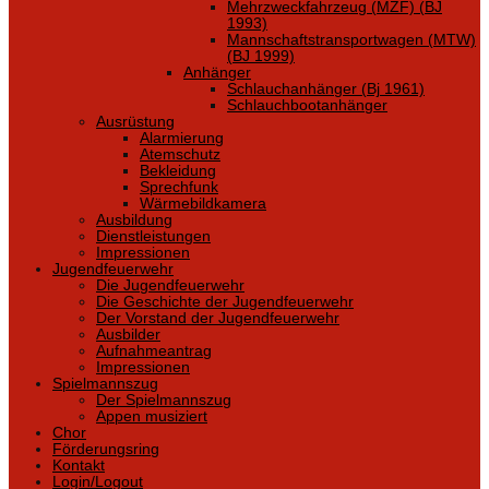
Mehrzweckfahrzeug (MZF) (BJ
1993)
Mannschaftstransportwagen (MTW)
(BJ 1999)
Anhänger
Schlauchanhänger (Bj 1961)
Schlauchbootanhänger
Ausrüstung
Alarmierung
Atemschutz
Bekleidung
Sprechfunk
Wärmebildkamera
Ausbildung
Dienstleistungen
Impressionen
Jugendfeuerwehr
Die Jugendfeuerwehr
Die Geschichte der Jugendfeuerwehr
Der Vorstand der Jugendfeuerwehr
Ausbilder
Aufnahmeantrag
Impressionen
Spielmannszug
Der Spielmannszug
Appen musiziert
Chor
Förderungsring
Kontakt
Login/Logout