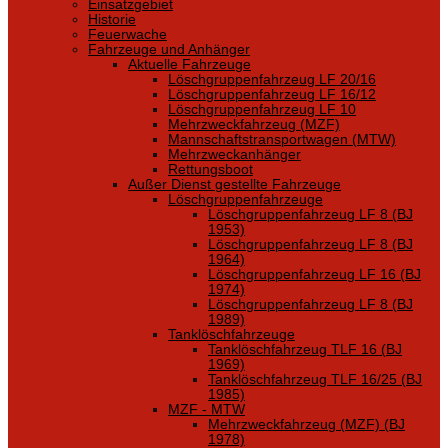
Einsatzgebiet
Historie
Feuerwache
Fahrzeuge und Anhänger
Aktuelle Fahrzeuge
Löschgruppenfahrzeug LF 20/16
Löschgruppenfahrzeug LF 16/12
Löschgruppenfahrzeug LF 10
Mehrzweckfahrzeug (MZF)
Mannschaftstransportwagen (MTW)
Mehrzweckanhänger
Rettungsboot
Außer Dienst gestellte Fahrzeuge
Löschgruppenfahrzeuge
Löschgruppenfahrzeug LF 8 (BJ
1953)
Löschgruppenfahrzeug LF 8 (BJ
1964)
Löschgruppenfahrzeug LF 16 (BJ
1974)
Löschgruppenfahrzeug LF 8 (BJ
1989)
Tanklöschfahrzeuge
Tanklöschfahrzeug TLF 16 (BJ
1969)
Tanklöschfahrzeug TLF 16/25 (BJ
1985)
MZF - MTW
Mehrzweckfahrzeug (MZF) (BJ
1978)