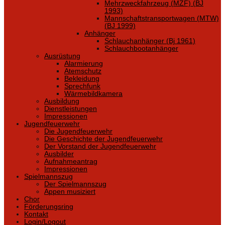
Mehrzweckfahrzeug (MZF) (BJ
1993)
Mannschaftstransportwagen (MTW)
(BJ 1999)
Anhänger
Schlauchanhänger (Bj 1961)
Schlauchbootanhänger
Ausrüstung
Alarmierung
Atemschutz
Bekleidung
Sprechfunk
Wärmebildkamera
Ausbildung
Dienstleistungen
Impressionen
Jugendfeuerwehr
Die Jugendfeuerwehr
Die Geschichte der Jugendfeuerwehr
Der Vorstand der Jugendfeuerwehr
Ausbilder
Aufnahmeantrag
Impressionen
Spielmannszug
Der Spielmannszug
Appen musiziert
Chor
Förderungsring
Kontakt
Login/Logout