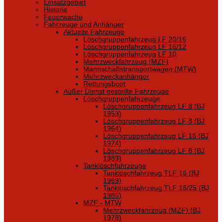
Einsatzgebiet
Historie
Feuerwache
Fahrzeuge und Anhänger
Aktuelle Fahrzeuge
Löschgruppenfahrzeug LF 20/16
Löschgruppenfahrzeug LF 16/12
Löschgruppenfahrzeug LF 10
Mehrzweckfahrzeug (MZF)
Mannschaftstransportwagen (MTW)
Mehrzweckanhänger
Rettungsboot
Außer Dienst gestellte Fahrzeuge
Löschgruppenfahrzeuge
Löschgruppenfahrzeug LF 8 (BJ
1953)
Löschgruppenfahrzeug LF 8 (BJ
1964)
Löschgruppenfahrzeug LF 16 (BJ
1974)
Löschgruppenfahrzeug LF 8 (BJ
1989)
Tanklöschfahrzeuge
Tanklöschfahrzeug TLF 16 (BJ
1969)
Tanklöschfahrzeug TLF 16/25 (BJ
1985)
MZF - MTW
Mehrzweckfahrzeug (MZF) (BJ
1978)