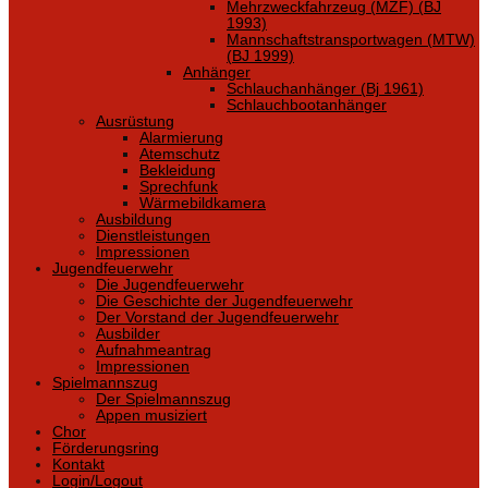
Mehrzweckfahrzeug (MZF) (BJ
1993)
Mannschaftstransportwagen (MTW)
(BJ 1999)
Anhänger
Schlauchanhänger (Bj 1961)
Schlauchbootanhänger
Ausrüstung
Alarmierung
Atemschutz
Bekleidung
Sprechfunk
Wärmebildkamera
Ausbildung
Dienstleistungen
Impressionen
Jugendfeuerwehr
Die Jugendfeuerwehr
Die Geschichte der Jugendfeuerwehr
Der Vorstand der Jugendfeuerwehr
Ausbilder
Aufnahmeantrag
Impressionen
Spielmannszug
Der Spielmannszug
Appen musiziert
Chor
Förderungsring
Kontakt
Login/Logout