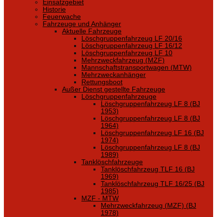
Einsatzgebiet
Historie
Feuerwache
Fahrzeuge und Anhänger
Aktuelle Fahrzeuge
Löschgruppenfahrzeug LF 20/16
Löschgruppenfahrzeug LF 16/12
Löschgruppenfahrzeug LF 10
Mehrzweckfahrzeug (MZF)
Mannschaftstransportwagen (MTW)
Mehrzweckanhänger
Rettungsboot
Außer Dienst gestellte Fahrzeuge
Löschgruppenfahrzeuge
Löschgruppenfahrzeug LF 8 (BJ
1953)
Löschgruppenfahrzeug LF 8 (BJ
1964)
Löschgruppenfahrzeug LF 16 (BJ
1974)
Löschgruppenfahrzeug LF 8 (BJ
1989)
Tanklöschfahrzeuge
Tanklöschfahrzeug TLF 16 (BJ
1969)
Tanklöschfahrzeug TLF 16/25 (BJ
1985)
MZF - MTW
Mehrzweckfahrzeug (MZF) (BJ
1978)