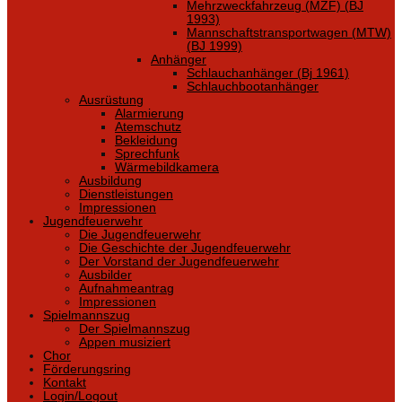
Mehrzweckfahrzeug (MZF) (BJ
1993)
Mannschaftstransportwagen (MTW)
(BJ 1999)
Anhänger
Schlauchanhänger (Bj 1961)
Schlauchbootanhänger
Ausrüstung
Alarmierung
Atemschutz
Bekleidung
Sprechfunk
Wärmebildkamera
Ausbildung
Dienstleistungen
Impressionen
Jugendfeuerwehr
Die Jugendfeuerwehr
Die Geschichte der Jugendfeuerwehr
Der Vorstand der Jugendfeuerwehr
Ausbilder
Aufnahmeantrag
Impressionen
Spielmannszug
Der Spielmannszug
Appen musiziert
Chor
Förderungsring
Kontakt
Login/Logout