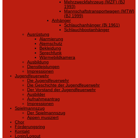
Mehrzweckfahrzeug (MZF) (BJ
1993)
Mannschaftstransportwagen (MTW)
(BJ 1999)
Anhänger
Schlauchanhänger (Bj 1961)
Schlauchbootanhänger
Ausrüstung
Alarmierung
Atemschutz
Bekleidung
Sprechfunk
Wärmebildkamera
Ausbildung
Dienstleistungen
Impressionen
Jugendfeuerwehr
Die Jugendfeuerwehr
Die Geschichte der Jugendfeuerwehr
Der Vorstand der Jugendfeuerwehr
Ausbilder
Aufnahmeantrag
Impressionen
Spielmannszug
Der Spielmannszug
Appen musiziert
Chor
Förderungsring
Kontakt
Login/Logout