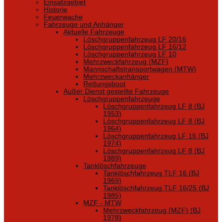
Einsatzgebiet
Historie
Feuerwache
Fahrzeuge und Anhänger
Aktuelle Fahrzeuge
Löschgruppenfahrzeug LF 20/16
Löschgruppenfahrzeug LF 16/12
Löschgruppenfahrzeug LF 10
Mehrzweckfahrzeug (MZF)
Mannschaftstransportwagen (MTW)
Mehrzweckanhänger
Rettungsboot
Außer Dienst gestellte Fahrzeuge
Löschgruppenfahrzeuge
Löschgruppenfahrzeug LF 8 (BJ
1953)
Löschgruppenfahrzeug LF 8 (BJ
1964)
Löschgruppenfahrzeug LF 16 (BJ
1974)
Löschgruppenfahrzeug LF 8 (BJ
1989)
Tanklöschfahrzeuge
Tanklöschfahrzeug TLF 16 (BJ
1969)
Tanklöschfahrzeug TLF 16/25 (BJ
1985)
MZF - MTW
Mehrzweckfahrzeug (MZF) (BJ
1978)