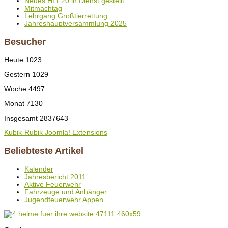
Neues HLF20 in Dienst gestellt
Mitmachtag
Lehrgang Großtierrettung
Jahreshauptversammlung 2025
Besucher
Heute
1023
Gestern
1029
Woche
4497
Monat
7130
Insgesamt
2837643
Kubik-Rubik Joomla! Extensions
Beliebteste Artikel
Kalender
Jahresbericht 2011
Aktive Feuerwehr
Fahrzeuge und Anhänger
Jugendfeuerwehr Appen