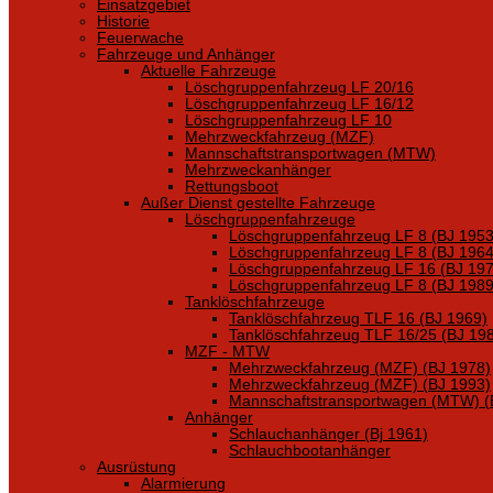
Einsatzgebiet
Historie
Feuerwache
Fahrzeuge und Anhänger
Aktuelle Fahrzeuge
Löschgruppenfahrzeug LF 20/16
Löschgruppenfahrzeug LF 16/12
Löschgruppenfahrzeug LF 10
Mehrzweckfahrzeug (MZF)
Mannschaftstransportwagen (MTW)
Mehrzweckanhänger
Rettungsboot
Außer Dienst gestellte Fahrzeuge
Löschgruppenfahrzeuge
Löschgruppenfahrzeug LF 8 (BJ 1953
Löschgruppenfahrzeug LF 8 (BJ 1964
Löschgruppenfahrzeug LF 16 (BJ 197
Löschgruppenfahrzeug LF 8 (BJ 1989
Tanklöschfahrzeuge
Tanklöschfahrzeug TLF 16 (BJ 1969)
Tanklöschfahrzeug TLF 16/25 (BJ 19
MZF - MTW
Mehrzweckfahrzeug (MZF) (BJ 1978)
Mehrzweckfahrzeug (MZF) (BJ 1993)
Mannschaftstransportwagen (MTW) (
Anhänger
Schlauchanhänger (Bj 1961)
Schlauchbootanhänger
Ausrüstung
Alarmierung