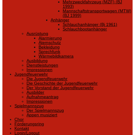
Mehrzweckfahrzeug (MZF) (BJ
1993)
Mannschaftstransportwagen (MTW)
(BJ 1999)
Anhänger
Schlauchanhänger (Bj 1961)
Schlauchbootanhänger
Ausrüstung
Alarmierung
Atemschutz
Bekleidung
Sprechfunk
Wärmebildkamera
Ausbildung
Dienstleistungen
Impressionen
Jugendfeuerwehr
Die Jugendfeuerwehr
Die Geschichte der Jugendfeuerwehr
Der Vorstand der Jugendfeuerwehr
Ausbilder
Aufnahmeantrag
Impressionen
Spielmannszug
Der Spielmannszug
Appen musiziert
Chor
Förderungsring
Kontakt
Login/Logout