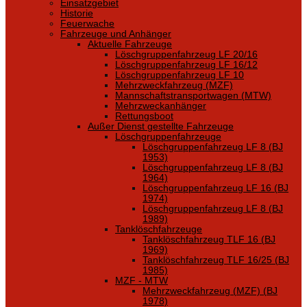
Einsatzgebiet
Historie
Feuerwache
Fahrzeuge und Anhänger
Aktuelle Fahrzeuge
Löschgruppenfahrzeug LF 20/16
Löschgruppenfahrzeug LF 16/12
Löschgruppenfahrzeug LF 10
Mehrzweckfahrzeug (MZF)
Mannschaftstransportwagen (MTW)
Mehrzweckanhänger
Rettungsboot
Außer Dienst gestellte Fahrzeuge
Löschgruppenfahrzeuge
Löschgruppenfahrzeug LF 8 (BJ
1953)
Löschgruppenfahrzeug LF 8 (BJ
1964)
Löschgruppenfahrzeug LF 16 (BJ
1974)
Löschgruppenfahrzeug LF 8 (BJ
1989)
Tanklöschfahrzeuge
Tanklöschfahrzeug TLF 16 (BJ
1969)
Tanklöschfahrzeug TLF 16/25 (BJ
1985)
MZF - MTW
Mehrzweckfahrzeug (MZF) (BJ
1978)