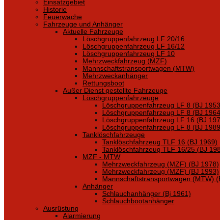
Einsatzgebiet
Historie
Feuerwache
Fahrzeuge und Anhänger
Aktuelle Fahrzeuge
Löschgruppenfahrzeug LF 20/16
Löschgruppenfahrzeug LF 16/12
Löschgruppenfahrzeug LF 10
Mehrzweckfahrzeug (MZF)
Mannschaftstransportwagen (MTW)
Mehrzweckanhänger
Rettungsboot
Außer Dienst gestellte Fahrzeuge
Löschgruppenfahrzeuge
Löschgruppenfahrzeug LF 8 (BJ 1953
Löschgruppenfahrzeug LF 8 (BJ 1964
Löschgruppenfahrzeug LF 16 (BJ 197
Löschgruppenfahrzeug LF 8 (BJ 1989
Tanklöschfahrzeuge
Tanklöschfahrzeug TLF 16 (BJ 1969)
Tanklöschfahrzeug TLF 16/25 (BJ 19
MZF - MTW
Mehrzweckfahrzeug (MZF) (BJ 1978)
Mehrzweckfahrzeug (MZF) (BJ 1993)
Mannschaftstransportwagen (MTW) (
Anhänger
Schlauchanhänger (Bj 1961)
Schlauchbootanhänger
Ausrüstung
Alarmierung