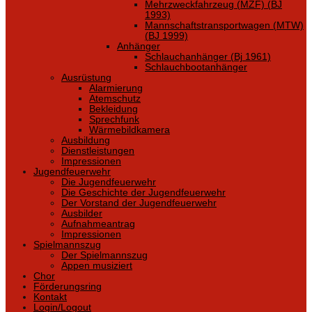
Mehrzweckfahrzeug (MZF) (BJ
1993)
Mannschaftstransportwagen (MTW)
(BJ 1999)
Anhänger
Schlauchanhänger (Bj 1961)
Schlauchbootanhänger
Ausrüstung
Alarmierung
Atemschutz
Bekleidung
Sprechfunk
Wärmebildkamera
Ausbildung
Dienstleistungen
Impressionen
Jugendfeuerwehr
Die Jugendfeuerwehr
Die Geschichte der Jugendfeuerwehr
Der Vorstand der Jugendfeuerwehr
Ausbilder
Aufnahmeantrag
Impressionen
Spielmannszug
Der Spielmannszug
Appen musiziert
Chor
Förderungsring
Kontakt
Login/Logout