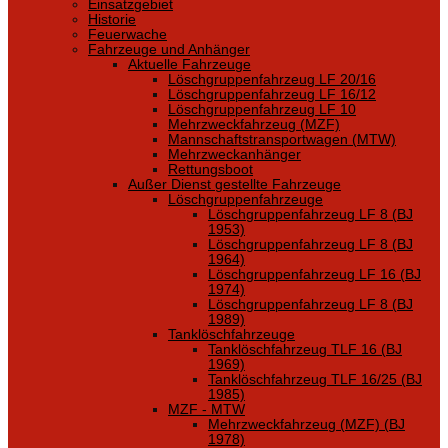
Einsatzgebiet
Historie
Feuerwache
Fahrzeuge und Anhänger
Aktuelle Fahrzeuge
Löschgruppenfahrzeug LF 20/16
Löschgruppenfahrzeug LF 16/12
Löschgruppenfahrzeug LF 10
Mehrzweckfahrzeug (MZF)
Mannschaftstransportwagen (MTW)
Mehrzweckanhänger
Rettungsboot
Außer Dienst gestellte Fahrzeuge
Löschgruppenfahrzeuge
Löschgruppenfahrzeug LF 8 (BJ
1953)
Löschgruppenfahrzeug LF 8 (BJ
1964)
Löschgruppenfahrzeug LF 16 (BJ
1974)
Löschgruppenfahrzeug LF 8 (BJ
1989)
Tanklöschfahrzeuge
Tanklöschfahrzeug TLF 16 (BJ
1969)
Tanklöschfahrzeug TLF 16/25 (BJ
1985)
MZF - MTW
Mehrzweckfahrzeug (MZF) (BJ
1978)