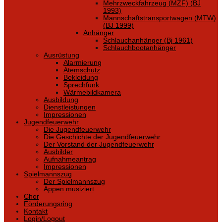
Mehrzweckfahrzeug (MZF) (BJ
1993)
Mannschaftstransportwagen (MTW)
(BJ 1999)
Anhänger
Schlauchanhänger (Bj 1961)
Schlauchbootanhänger
Ausrüstung
Alarmierung
Atemschutz
Bekleidung
Sprechfunk
Wärmebildkamera
Ausbildung
Dienstleistungen
Impressionen
Jugendfeuerwehr
Die Jugendfeuerwehr
Die Geschichte der Jugendfeuerwehr
Der Vorstand der Jugendfeuerwehr
Ausbilder
Aufnahmeantrag
Impressionen
Spielmannszug
Der Spielmannszug
Appen musiziert
Chor
Förderungsring
Kontakt
Login/Logout