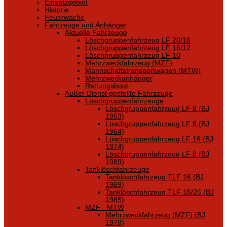
Einsatzgebiet
Historie
Feuerwache
Fahrzeuge und Anhänger
Aktuelle Fahrzeuge
Löschgruppenfahrzeug LF 20/16
Löschgruppenfahrzeug LF 16/12
Löschgruppenfahrzeug LF 10
Mehrzweckfahrzeug (MZF)
Mannschaftstransportwagen (MTW)
Mehrzweckanhänger
Rettungsboot
Außer Dienst gestellte Fahrzeuge
Löschgruppenfahrzeuge
Löschgruppenfahrzeug LF 8 (BJ
1953)
Löschgruppenfahrzeug LF 8 (BJ
1964)
Löschgruppenfahrzeug LF 16 (BJ
1974)
Löschgruppenfahrzeug LF 8 (BJ
1989)
Tanklöschfahrzeuge
Tanklöschfahrzeug TLF 16 (BJ
1969)
Tanklöschfahrzeug TLF 16/25 (BJ
1985)
MZF - MTW
Mehrzweckfahrzeug (MZF) (BJ
1978)