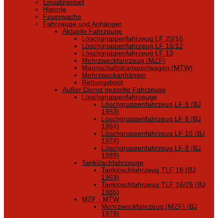
Einsatzgebiet
Historie
Feuerwache
Fahrzeuge und Anhänger
Aktuelle Fahrzeuge
Löschgruppenfahrzeug LF 20/16
Löschgruppenfahrzeug LF 16/12
Löschgruppenfahrzeug LF 10
Mehrzweckfahrzeug (MZF)
Mannschaftstransportwagen (MTW)
Mehrzweckanhänger
Rettungsboot
Außer Dienst gestellte Fahrzeuge
Löschgruppenfahrzeuge
Löschgruppenfahrzeug LF 8 (BJ
1953)
Löschgruppenfahrzeug LF 8 (BJ
1964)
Löschgruppenfahrzeug LF 16 (BJ
1974)
Löschgruppenfahrzeug LF 8 (BJ
1989)
Tanklöschfahrzeuge
Tanklöschfahrzeug TLF 16 (BJ
1969)
Tanklöschfahrzeug TLF 16/25 (BJ
1985)
MZF - MTW
Mehrzweckfahrzeug (MZF) (BJ
1978)