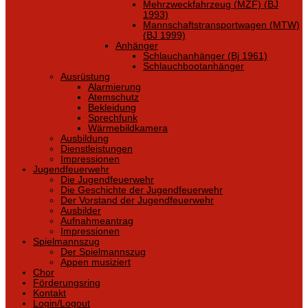
Mehrzweckfahrzeug (MZF) (BJ
1993)
Mannschaftstransportwagen (MTW)
(BJ 1999)
Anhänger
Schlauchanhänger (Bj 1961)
Schlauchbootanhänger
Ausrüstung
Alarmierung
Atemschutz
Bekleidung
Sprechfunk
Wärmebildkamera
Ausbildung
Dienstleistungen
Impressionen
Jugendfeuerwehr
Die Jugendfeuerwehr
Die Geschichte der Jugendfeuerwehr
Der Vorstand der Jugendfeuerwehr
Ausbilder
Aufnahmeantrag
Impressionen
Spielmannszug
Der Spielmannszug
Appen musiziert
Chor
Förderungsring
Kontakt
Login/Logout