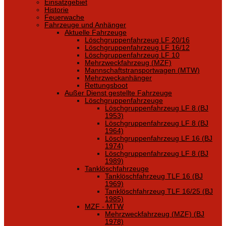
Einsatzgebiet
Historie
Feuerwache
Fahrzeuge und Anhänger
Aktuelle Fahrzeuge
Löschgruppenfahrzeug LF 20/16
Löschgruppenfahrzeug LF 16/12
Löschgruppenfahrzeug LF 10
Mehrzweckfahrzeug (MZF)
Mannschaftstransportwagen (MTW)
Mehrzweckanhänger
Rettungsboot
Außer Dienst gestellte Fahrzeuge
Löschgruppenfahrzeuge
Löschgruppenfahrzeug LF 8 (BJ
1953)
Löschgruppenfahrzeug LF 8 (BJ
1964)
Löschgruppenfahrzeug LF 16 (BJ
1974)
Löschgruppenfahrzeug LF 8 (BJ
1989)
Tanklöschfahrzeuge
Tanklöschfahrzeug TLF 16 (BJ
1969)
Tanklöschfahrzeug TLF 16/25 (BJ
1985)
MZF - MTW
Mehrzweckfahrzeug (MZF) (BJ
1978)