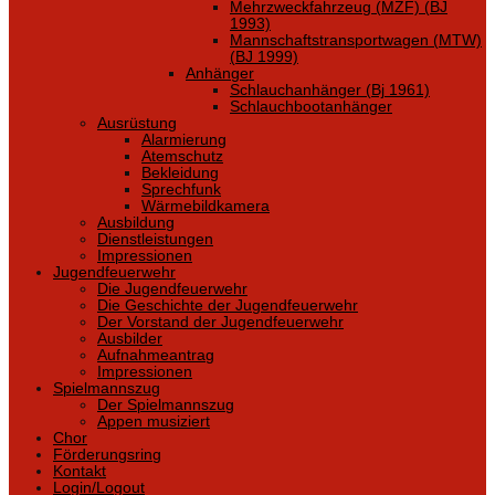
Mehrzweckfahrzeug (MZF) (BJ
1993)
Mannschaftstransportwagen (MTW)
(BJ 1999)
Anhänger
Schlauchanhänger (Bj 1961)
Schlauchbootanhänger
Ausrüstung
Alarmierung
Atemschutz
Bekleidung
Sprechfunk
Wärmebildkamera
Ausbildung
Dienstleistungen
Impressionen
Jugendfeuerwehr
Die Jugendfeuerwehr
Die Geschichte der Jugendfeuerwehr
Der Vorstand der Jugendfeuerwehr
Ausbilder
Aufnahmeantrag
Impressionen
Spielmannszug
Der Spielmannszug
Appen musiziert
Chor
Förderungsring
Kontakt
Login/Logout