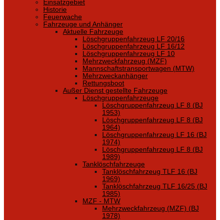
Einsatzgebiet
Historie
Feuerwache
Fahrzeuge und Anhänger
Aktuelle Fahrzeuge
Löschgruppenfahrzeug LF 20/16
Löschgruppenfahrzeug LF 16/12
Löschgruppenfahrzeug LF 10
Mehrzweckfahrzeug (MZF)
Mannschaftstransportwagen (MTW)
Mehrzweckanhänger
Rettungsboot
Außer Dienst gestellte Fahrzeuge
Löschgruppenfahrzeuge
Löschgruppenfahrzeug LF 8 (BJ
1953)
Löschgruppenfahrzeug LF 8 (BJ
1964)
Löschgruppenfahrzeug LF 16 (BJ
1974)
Löschgruppenfahrzeug LF 8 (BJ
1989)
Tanklöschfahrzeuge
Tanklöschfahrzeug TLF 16 (BJ
1969)
Tanklöschfahrzeug TLF 16/25 (BJ
1985)
MZF - MTW
Mehrzweckfahrzeug (MZF) (BJ
1978)