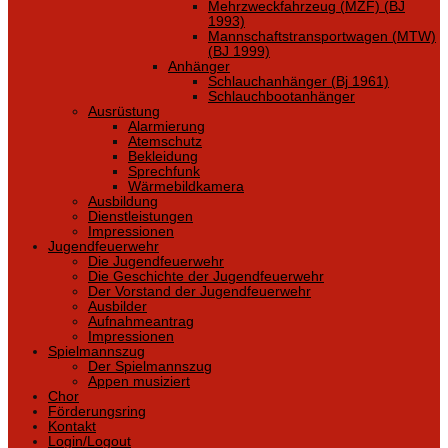
Mehrzweckfahrzeug (MZF) (BJ
1993)
Mannschaftstransportwagen (MTW)
(BJ 1999)
Anhänger
Schlauchanhänger (Bj 1961)
Schlauchbootanhänger
Ausrüstung
Alarmierung
Atemschutz
Bekleidung
Sprechfunk
Wärmebildkamera
Ausbildung
Dienstleistungen
Impressionen
Jugendfeuerwehr
Die Jugendfeuerwehr
Die Geschichte der Jugendfeuerwehr
Der Vorstand der Jugendfeuerwehr
Ausbilder
Aufnahmeantrag
Impressionen
Spielmannszug
Der Spielmannszug
Appen musiziert
Chor
Förderungsring
Kontakt
Login/Logout