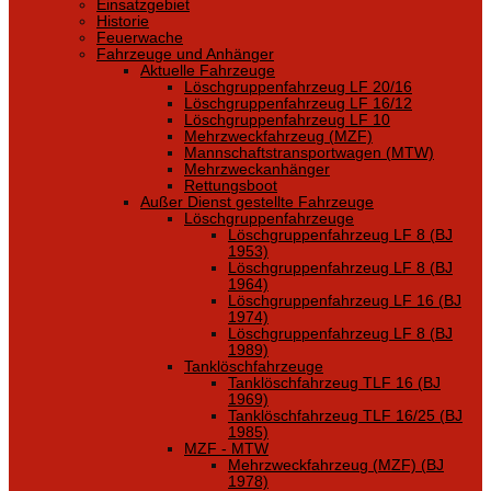
Einsatzgebiet
Historie
Feuerwache
Fahrzeuge und Anhänger
Aktuelle Fahrzeuge
Löschgruppenfahrzeug LF 20/16
Löschgruppenfahrzeug LF 16/12
Löschgruppenfahrzeug LF 10
Mehrzweckfahrzeug (MZF)
Mannschaftstransportwagen (MTW)
Mehrzweckanhänger
Rettungsboot
Außer Dienst gestellte Fahrzeuge
Löschgruppenfahrzeuge
Löschgruppenfahrzeug LF 8 (BJ
1953)
Löschgruppenfahrzeug LF 8 (BJ
1964)
Löschgruppenfahrzeug LF 16 (BJ
1974)
Löschgruppenfahrzeug LF 8 (BJ
1989)
Tanklöschfahrzeuge
Tanklöschfahrzeug TLF 16 (BJ
1969)
Tanklöschfahrzeug TLF 16/25 (BJ
1985)
MZF - MTW
Mehrzweckfahrzeug (MZF) (BJ
1978)