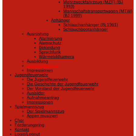
Mehrzweckfahrzeug (MZF) (BJ
1993)
Mannschaftstransportwagen (MTW)
(BJ 1999)
Anhänger
Schlauchanhänger (Bj 1961)
Schlauchbootanhänger
Ausrüstung
Alarmierung
Atemschutz
Bekleidung
Sprechfunk
Wärmebildkamera
Ausbildung
Dienstleistungen
Impressionen
Jugendfeuerwehr
Die Jugendfeuerwehr
Die Geschichte der Jugendfeuerwehr
Der Vorstand der Jugendfeuerwehr
Ausbilder
Aufnahmeantrag
Impressionen
Spielmannszug
Der Spielmannszug
Appen musiziert
Chor
Förderungsring
Kontakt
Login/Logout