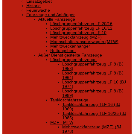
Einsatzgebiet
Historie
Feuerwache
Fahrzeuge und Anhänger
Aktuelle Fahrzeuge
Löschgruppenfahrzeug LF 20/16
Löschgruppenfahrzeug LF 16/12
Löschgruppenfahrzeug LF 10
Mehrzweckfahrzeug (MZF)
Mannschaftstransportwagen (MTW)
Mehrzweckanhänger
Rettungsboot
Außer Dienst gestellte Fahrzeuge
Löschgruppenfahrzeuge
Löschgruppenfahrzeug LF 8 (BJ
1953)
Löschgruppenfahrzeug LF 8 (BJ
1964)
Löschgruppenfahrzeug LF 16 (BJ
1974)
Löschgruppenfahrzeug LF 8 (BJ
1989)
Tanklöschfahrzeuge
Tanklöschfahrzeug TLF 16 (BJ
1969)
Tanklöschfahrzeug TLF 16/25 (BJ
1985)
MZF - MTW
Mehrzweckfahrzeug (MZF) (BJ
1978)