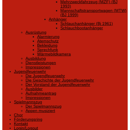
Mehrzweckfahrzeug (MZF) (BJ
1993)
Mannschaftstransportwagen (MTW)
(BJ 1999)
Anhänger
Schlauchanhänger (Bj 1961)
Schlauchbootanhänger
Ausrüstung
Alarmierung
Atemschutz
Bekleidung
Sprechfunk
Wärmebildkamera
Ausbildung
Dienstleistungen
Impressionen
Jugendfeuerwehr
Die Jugendfeuerwehr
Die Geschichte der Jugendfeuerwehr
Der Vorstand der Jugendfeuerwehr
Ausbilder
Aufnahmeantrag
Impressionen
Spielmannszug
Der Spielmannszug
Appen musiziert
Chor
Förderungsring
Kontakt
Login/Logout