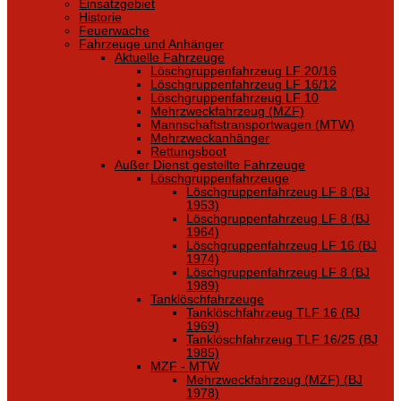
Einsatzgebiet
Historie
Feuerwache
Fahrzeuge und Anhänger
Aktuelle Fahrzeuge
Löschgruppenfahrzeug LF 20/16
Löschgruppenfahrzeug LF 16/12
Löschgruppenfahrzeug LF 10
Mehrzweckfahrzeug (MZF)
Mannschaftstransportwagen (MTW)
Mehrzweckanhänger
Rettungsboot
Außer Dienst gestellte Fahrzeuge
Löschgruppenfahrzeuge
Löschgruppenfahrzeug LF 8 (BJ
1953)
Löschgruppenfahrzeug LF 8 (BJ
1964)
Löschgruppenfahrzeug LF 16 (BJ
1974)
Löschgruppenfahrzeug LF 8 (BJ
1989)
Tanklöschfahrzeuge
Tanklöschfahrzeug TLF 16 (BJ
1969)
Tanklöschfahrzeug TLF 16/25 (BJ
1985)
MZF - MTW
Mehrzweckfahrzeug (MZF) (BJ
1978)