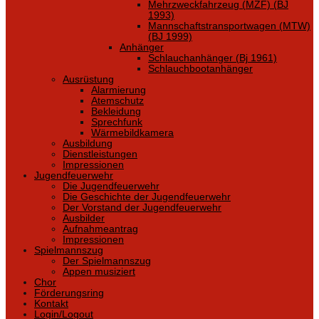
Mehrzweckfahrzeug (MZF) (BJ
1993)
Mannschaftstransportwagen (MTW)
(BJ 1999)
Anhänger
Schlauchanhänger (Bj 1961)
Schlauchbootanhänger
Ausrüstung
Alarmierung
Atemschutz
Bekleidung
Sprechfunk
Wärmebildkamera
Ausbildung
Dienstleistungen
Impressionen
Jugendfeuerwehr
Die Jugendfeuerwehr
Die Geschichte der Jugendfeuerwehr
Der Vorstand der Jugendfeuerwehr
Ausbilder
Aufnahmeantrag
Impressionen
Spielmannszug
Der Spielmannszug
Appen musiziert
Chor
Förderungsring
Kontakt
Login/Logout