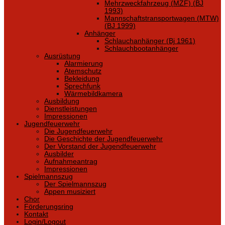
Mehrzweckfahrzeug (MZF) (BJ
1993)
Mannschaftstransportwagen (MTW)
(BJ 1999)
Anhänger
Schlauchanhänger (Bj 1961)
Schlauchbootanhänger
Ausrüstung
Alarmierung
Atemschutz
Bekleidung
Sprechfunk
Wärmebildkamera
Ausbildung
Dienstleistungen
Impressionen
Jugendfeuerwehr
Die Jugendfeuerwehr
Die Geschichte der Jugendfeuerwehr
Der Vorstand der Jugendfeuerwehr
Ausbilder
Aufnahmeantrag
Impressionen
Spielmannszug
Der Spielmannszug
Appen musiziert
Chor
Förderungsring
Kontakt
Login/Logout