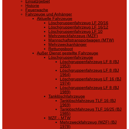
Einsatzgebiet
Historie
Feuerwache
Fahrzeuge und Anhänger
Aktuelle Fahrzeuge
Löschgruppenfahrzeug LF 20/16
Löschgruppenfahrzeug LF 16/12
Löschgruppenfahrzeug LF 10
Mehrzweckfahrzeug (MZF)
Mannschaftstransportwagen (MTW)
Mehrzweckanhänger
Rettungsboot
Außer Dienst gestellte Fahrzeuge
Löschgruppenfahrzeuge
Löschgruppenfahrzeug LF 8 (BJ
1953)
Löschgruppenfahrzeug LF 8 (BJ
1964)
Löschgruppenfahrzeug LF 16 (BJ
1974)
Löschgruppenfahrzeug LF 8 (BJ
1989)
Tanklöschfahrzeuge
Tanklöschfahrzeug TLF 16 (BJ
1969)
Tanklöschfahrzeug TLF 16/25 (BJ
1985)
MZF - MTW
Mehrzweckfahrzeug (MZF) (BJ
1978)