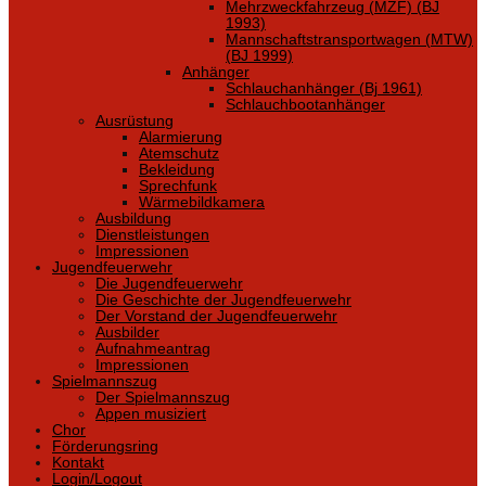
Mehrzweckfahrzeug (MZF) (BJ
1993)
Mannschaftstransportwagen (MTW)
(BJ 1999)
Anhänger
Schlauchanhänger (Bj 1961)
Schlauchbootanhänger
Ausrüstung
Alarmierung
Atemschutz
Bekleidung
Sprechfunk
Wärmebildkamera
Ausbildung
Dienstleistungen
Impressionen
Jugendfeuerwehr
Die Jugendfeuerwehr
Die Geschichte der Jugendfeuerwehr
Der Vorstand der Jugendfeuerwehr
Ausbilder
Aufnahmeantrag
Impressionen
Spielmannszug
Der Spielmannszug
Appen musiziert
Chor
Förderungsring
Kontakt
Login/Logout