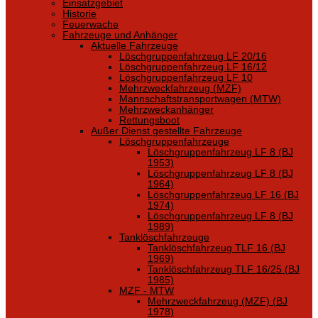
Einsatzgebiet
Historie
Feuerwache
Fahrzeuge und Anhänger
Aktuelle Fahrzeuge
Löschgruppenfahrzeug LF 20/16
Löschgruppenfahrzeug LF 16/12
Löschgruppenfahrzeug LF 10
Mehrzweckfahrzeug (MZF)
Mannschaftstransportwagen (MTW)
Mehrzweckanhänger
Rettungsboot
Außer Dienst gestellte Fahrzeuge
Löschgruppenfahrzeuge
Löschgruppenfahrzeug LF 8 (BJ
1953)
Löschgruppenfahrzeug LF 8 (BJ
1964)
Löschgruppenfahrzeug LF 16 (BJ
1974)
Löschgruppenfahrzeug LF 8 (BJ
1989)
Tanklöschfahrzeuge
Tanklöschfahrzeug TLF 16 (BJ
1969)
Tanklöschfahrzeug TLF 16/25 (BJ
1985)
MZF - MTW
Mehrzweckfahrzeug (MZF) (BJ
1978)