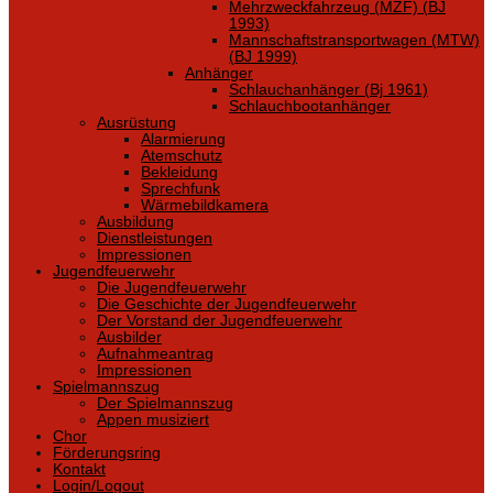
Mehrzweckfahrzeug (MZF) (BJ
1993)
Mannschaftstransportwagen (MTW)
(BJ 1999)
Anhänger
Schlauchanhänger (Bj 1961)
Schlauchbootanhänger
Ausrüstung
Alarmierung
Atemschutz
Bekleidung
Sprechfunk
Wärmebildkamera
Ausbildung
Dienstleistungen
Impressionen
Jugendfeuerwehr
Die Jugendfeuerwehr
Die Geschichte der Jugendfeuerwehr
Der Vorstand der Jugendfeuerwehr
Ausbilder
Aufnahmeantrag
Impressionen
Spielmannszug
Der Spielmannszug
Appen musiziert
Chor
Förderungsring
Kontakt
Login/Logout