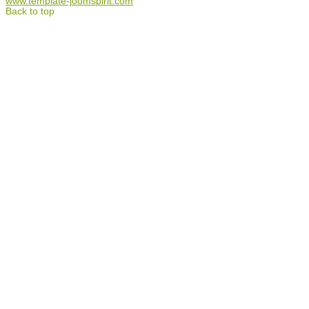
www.template-joomspirit.com
Back to top