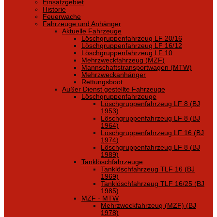
Einsatzgebiet
Historie
Feuerwache
Fahrzeuge und Anhänger
Aktuelle Fahrzeuge
Löschgruppenfahrzeug LF 20/16
Löschgruppenfahrzeug LF 16/12
Löschgruppenfahrzeug LF 10
Mehrzweckfahrzeug (MZF)
Mannschaftstransportwagen (MTW)
Mehrzweckanhänger
Rettungsboot
Außer Dienst gestellte Fahrzeuge
Löschgruppenfahrzeuge
Löschgruppenfahrzeug LF 8 (BJ
1953)
Löschgruppenfahrzeug LF 8 (BJ
1964)
Löschgruppenfahrzeug LF 16 (BJ
1974)
Löschgruppenfahrzeug LF 8 (BJ
1989)
Tanklöschfahrzeuge
Tanklöschfahrzeug TLF 16 (BJ
1969)
Tanklöschfahrzeug TLF 16/25 (BJ
1985)
MZF - MTW
Mehrzweckfahrzeug (MZF) (BJ
1978)