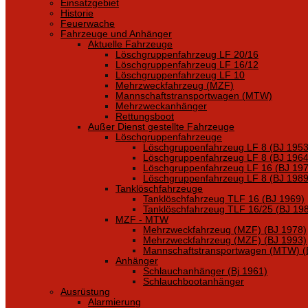
Einsatzgebiet
Historie
Feuerwache
Fahrzeuge und Anhänger
Aktuelle Fahrzeuge
Löschgruppenfahrzeug LF 20/16
Löschgruppenfahrzeug LF 16/12
Löschgruppenfahrzeug LF 10
Mehrzweckfahrzeug (MZF)
Mannschaftstransportwagen (MTW)
Mehrzweckanhänger
Rettungsboot
Außer Dienst gestellte Fahrzeuge
Löschgruppenfahrzeuge
Löschgruppenfahrzeug LF 8 (BJ 1953
Löschgruppenfahrzeug LF 8 (BJ 1964
Löschgruppenfahrzeug LF 16 (BJ 197
Löschgruppenfahrzeug LF 8 (BJ 1989
Tanklöschfahrzeuge
Tanklöschfahrzeug TLF 16 (BJ 1969)
Tanklöschfahrzeug TLF 16/25 (BJ 19
MZF - MTW
Mehrzweckfahrzeug (MZF) (BJ 1978)
Mehrzweckfahrzeug (MZF) (BJ 1993)
Mannschaftstransportwagen (MTW) (
Anhänger
Schlauchanhänger (Bj 1961)
Schlauchbootanhänger
Ausrüstung
Alarmierung