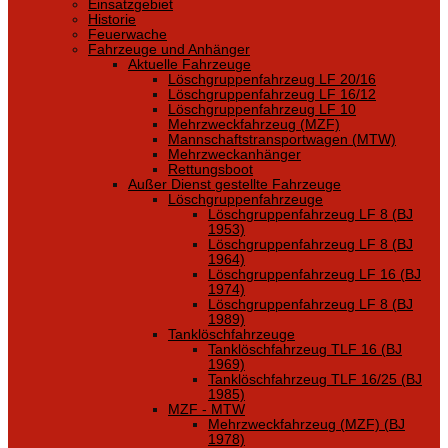
Einsatzgebiet
Historie
Feuerwache
Fahrzeuge und Anhänger
Aktuelle Fahrzeuge
Löschgruppenfahrzeug LF 20/16
Löschgruppenfahrzeug LF 16/12
Löschgruppenfahrzeug LF 10
Mehrzweckfahrzeug (MZF)
Mannschaftstransportwagen (MTW)
Mehrzweckanhänger
Rettungsboot
Außer Dienst gestellte Fahrzeuge
Löschgruppenfahrzeuge
Löschgruppenfahrzeug LF 8 (BJ
1953)
Löschgruppenfahrzeug LF 8 (BJ
1964)
Löschgruppenfahrzeug LF 16 (BJ
1974)
Löschgruppenfahrzeug LF 8 (BJ
1989)
Tanklöschfahrzeuge
Tanklöschfahrzeug TLF 16 (BJ
1969)
Tanklöschfahrzeug TLF 16/25 (BJ
1985)
MZF - MTW
Mehrzweckfahrzeug (MZF) (BJ
1978)