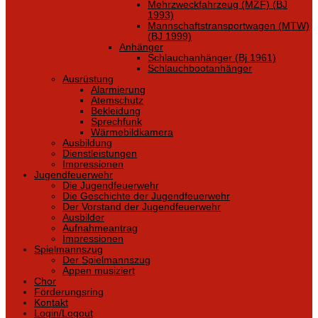
Mehrzweckfahrzeug (MZF) (BJ
1993)
Mannschaftstransportwagen (MTW)
(BJ 1999)
Anhänger
Schlauchanhänger (Bj 1961)
Schlauchbootanhänger
Ausrüstung
Alarmierung
Atemschutz
Bekleidung
Sprechfunk
Wärmebildkamera
Ausbildung
Dienstleistungen
Impressionen
Jugendfeuerwehr
Die Jugendfeuerwehr
Die Geschichte der Jugendfeuerwehr
Der Vorstand der Jugendfeuerwehr
Ausbilder
Aufnahmeantrag
Impressionen
Spielmannszug
Der Spielmannszug
Appen musiziert
Chor
Förderungsring
Kontakt
Login/Logout