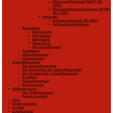
Mehrzweckfahrzeug (MZF) (BJ
1993)
Mannschaftstransportwagen (MTW)
(BJ 1999)
Anhänger
Schlauchanhänger (Bj 1961)
Schlauchbootanhänger
Ausrüstung
Alarmierung
Atemschutz
Bekleidung
Sprechfunk
Wärmebildkamera
Ausbildung
Dienstleistungen
Impressionen
Jugendfeuerwehr
Die Jugendfeuerwehr
Die Geschichte der Jugendfeuerwehr
Der Vorstand der Jugendfeuerwehr
Ausbilder
Aufnahmeantrag
Impressionen
Spielmannszug
Der Spielmannszug
Appen musiziert
Chor
Förderungsring
Kontakt
Login/Logout