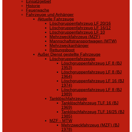
Einsatzgebiet
Historie
Feuerwache
Fahrzeuge und Anhänger
Aktuelle Fahrzeuge
Löschgruppenfahrzeug LF 20/16
Löschgruppenfahrzeug LF 16/12
Löschgruppenfahrzeug LF 10
Mehrzweckfahrzeug (MZF)
Mannschaftstransportwagen (MTW)
Mehrzweckanhänger
Rettungsboot
Außer Dienst gestellte Fahrzeuge
Löschgruppenfahrzeuge
Löschgruppenfahrzeug LF 8 (BJ
1953)
Löschgruppenfahrzeug LF 8 (BJ
1964)
Löschgruppenfahrzeug LF 16 (BJ
1974)
Löschgruppenfahrzeug LF 8 (BJ
1989)
Tanklöschfahrzeuge
Tanklöschfahrzeug TLF 16 (BJ
1969)
Tanklöschfahrzeug TLF 16/25 (BJ
1985)
MZF - MTW
Mehrzweckfahrzeug (MZF) (BJ
1978)