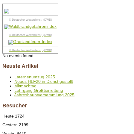
© Deutscher Wetterdienst, (DWD)
© Deutscher Wetterdienst, (DWD)
© Deutscher Wetterdienst, (DWD)
No events found
Neuste Artikel
Laternenumzug 2025
Neues HLF20 in Dienst gestellt
Mitmachtag
Lehrgang Großtierrettung
Jahreshauptversammlung 2025
Besucher
Heute
1724
Gestern
2199
Woche
8440