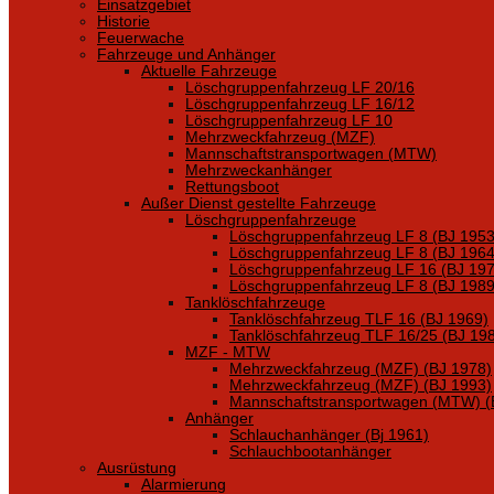
Einsatzgebiet
Historie
Feuerwache
Fahrzeuge und Anhänger
Aktuelle Fahrzeuge
Löschgruppenfahrzeug LF 20/16
Löschgruppenfahrzeug LF 16/12
Löschgruppenfahrzeug LF 10
Mehrzweckfahrzeug (MZF)
Mannschaftstransportwagen (MTW)
Mehrzweckanhänger
Rettungsboot
Außer Dienst gestellte Fahrzeuge
Löschgruppenfahrzeuge
Löschgruppenfahrzeug LF 8 (BJ 1953
Löschgruppenfahrzeug LF 8 (BJ 1964
Löschgruppenfahrzeug LF 16 (BJ 197
Löschgruppenfahrzeug LF 8 (BJ 1989
Tanklöschfahrzeuge
Tanklöschfahrzeug TLF 16 (BJ 1969)
Tanklöschfahrzeug TLF 16/25 (BJ 19
MZF - MTW
Mehrzweckfahrzeug (MZF) (BJ 1978)
Mehrzweckfahrzeug (MZF) (BJ 1993)
Mannschaftstransportwagen (MTW) (
Anhänger
Schlauchanhänger (Bj 1961)
Schlauchbootanhänger
Ausrüstung
Alarmierung