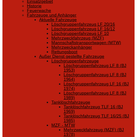
Einsatzgebiet
Historie
Feuerwache
Fahrzeuge und Anhänger
Aktuelle Fahrzeuge
Löschgruppenfahrzeug LF 20/16
Löschgruppenfahrzeug LF 16/12
Löschgruppenfahrzeug LF 10
Mehrzweckfahrzeug (MZF)
Mannschaftstransportwagen (MTW)
Mehrzweckanhänger
Rettungsboot
Außer Dienst gestellte Fahrzeuge
Löschgruppenfahrzeuge
Löschgruppenfahrzeug LF 8 (BJ
1953)
Löschgruppenfahrzeug LF 8 (BJ
1964)
Löschgruppenfahrzeug LF 16 (BJ
1974)
Löschgruppenfahrzeug LF 8 (BJ
1989)
Tanklöschfahrzeuge
Tanklöschfahrzeug TLF 16 (BJ
1969)
Tanklöschfahrzeug TLF 16/25 (BJ
1985)
MZF - MTW
Mehrzweckfahrzeug (MZF) (BJ
1978)