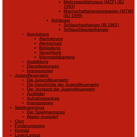
Mehrzweckfahrzeug (MZF) (BJ
1993)
Mannschaftstransportwagen (MTW)
(BJ 1999)
Anhänger
Schlauchanhänger (Bj 1961)
Schlauchbootanhänger
Ausrüstung
Alarmierung
Atemschutz
Bekleidung
Sprechfunk
Wärmebildkamera
Ausbildung
Dienstleistungen
Impressionen
Jugendfeuerwehr
Die Jugendfeuerwehr
Die Geschichte der Jugendfeuerwehr
Der Vorstand der Jugendfeuerwehr
Ausbilder
Aufnahmeantrag
Impressionen
Spielmannszug
Der Spielmannszug
Appen musiziert
Chor
Förderungsring
Kontakt
Login/Logout