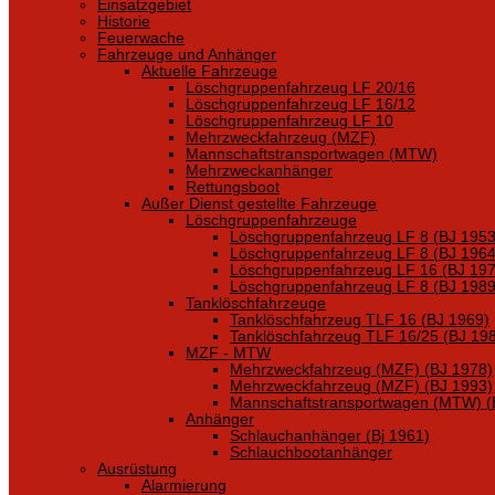
Einsatzgebiet
Historie
Feuerwache
Fahrzeuge und Anhänger
Aktuelle Fahrzeuge
Löschgruppenfahrzeug LF 20/16
Löschgruppenfahrzeug LF 16/12
Löschgruppenfahrzeug LF 10
Mehrzweckfahrzeug (MZF)
Mannschaftstransportwagen (MTW)
Mehrzweckanhänger
Rettungsboot
Außer Dienst gestellte Fahrzeuge
Löschgruppenfahrzeuge
Löschgruppenfahrzeug LF 8 (BJ 1953
Löschgruppenfahrzeug LF 8 (BJ 1964
Löschgruppenfahrzeug LF 16 (BJ 197
Löschgruppenfahrzeug LF 8 (BJ 1989
Tanklöschfahrzeuge
Tanklöschfahrzeug TLF 16 (BJ 1969)
Tanklöschfahrzeug TLF 16/25 (BJ 19
MZF - MTW
Mehrzweckfahrzeug (MZF) (BJ 1978)
Mehrzweckfahrzeug (MZF) (BJ 1993)
Mannschaftstransportwagen (MTW) (
Anhänger
Schlauchanhänger (Bj 1961)
Schlauchbootanhänger
Ausrüstung
Alarmierung