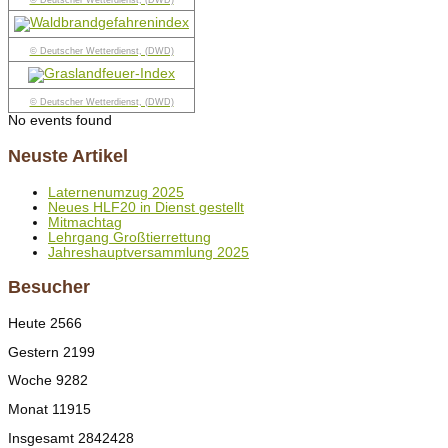
© Deutscher Wetterdienst, (DWD)
© Deutscher Wetterdienst, (DWD)
© Deutscher Wetterdienst, (DWD)
No events found
Neuste Artikel
Laternenumzug 2025
Neues HLF20 in Dienst gestellt
Mitmachtag
Lehrgang Großtierrettung
Jahreshauptversammlung 2025
Besucher
Heute
2566
Gestern
2199
Woche
9282
Monat
11915
Insgesamt
2842428