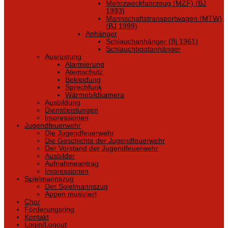
Mehrzweckfahrzeug (MZF) (BJ
1993)
Mannschaftstransportwagen (MTW)
(BJ 1999)
Anhänger
Schlauchanhänger (Bj 1961)
Schlauchbootanhänger
Ausrüstung
Alarmierung
Atemschutz
Bekleidung
Sprechfunk
Wärmebildkamera
Ausbildung
Dienstleistungen
Impressionen
Jugendfeuerwehr
Die Jugendfeuerwehr
Die Geschichte der Jugendfeuerwehr
Der Vorstand der Jugendfeuerwehr
Ausbilder
Aufnahmeantrag
Impressionen
Spielmannszug
Der Spielmannszug
Appen musiziert
Chor
Förderungsring
Kontakt
Login/Logout