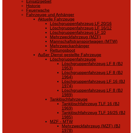
Einsatzgebiet
Historie
Feuerwache
Fahrzeuge und Anhänger
Aktuelle Fahrzeuge
Löschgruppenfahrzeug LF 20/16
Löschgruppenfahrzeug LF 16/12
Löschgruppenfahrzeug LF 10
Mehrzweckfahrzeug (MZF)
Mannschaftstransportwagen (MTW)
Mehrzweckanhänger
Rettungsboot
Außer Dienst gestellte Fahrzeuge
Löschgruppenfahrzeuge
Löschgruppenfahrzeug LF 8 (BJ
1953)
Löschgruppenfahrzeug LF 8 (BJ
1964)
Löschgruppenfahrzeug LF 16 (BJ
1974)
Löschgruppenfahrzeug LF 8 (BJ
1989)
Tanklöschfahrzeuge
Tanklöschfahrzeug TLF 16 (BJ
1969)
Tanklöschfahrzeug TLF 16/25 (BJ
1985)
MZF - MTW
Mehrzweckfahrzeug (MZF) (BJ
1978)