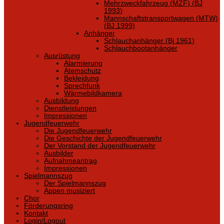
Mehrzweckfahrzeug (MZF) (BJ
1993)
Mannschaftstransportwagen (MTW)
(BJ 1999)
Anhänger
Schlauchanhänger (Bj 1961)
Schlauchbootanhänger
Ausrüstung
Alarmierung
Atemschutz
Bekleidung
Sprechfunk
Wärmebildkamera
Ausbildung
Dienstleistungen
Impressionen
Jugendfeuerwehr
Die Jugendfeuerwehr
Die Geschichte der Jugendfeuerwehr
Der Vorstand der Jugendfeuerwehr
Ausbilder
Aufnahmeantrag
Impressionen
Spielmannszug
Der Spielmannszug
Appen musiziert
Chor
Förderungsring
Kontakt
Login/Logout