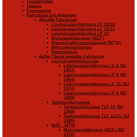
Einsatzgebiet
Historie
Feuerwache
Fahrzeuge und Anhänger
Aktuelle Fahrzeuge
Löschgruppenfahrzeug LF 20/16
Löschgruppenfahrzeug LF 16/12
Löschgruppenfahrzeug LF 10
Mehrzweckfahrzeug (MZF)
Mannschaftstransportwagen (MTW)
Mehrzweckanhänger
Rettungsboot
Außer Dienst gestellte Fahrzeuge
Löschgruppenfahrzeuge
Löschgruppenfahrzeug LF 8 (BJ
1953)
Löschgruppenfahrzeug LF 8 (BJ
1964)
Löschgruppenfahrzeug LF 16 (BJ
1974)
Löschgruppenfahrzeug LF 8 (BJ
1989)
Tanklöschfahrzeuge
Tanklöschfahrzeug TLF 16 (BJ
1969)
Tanklöschfahrzeug TLF 16/25 (BJ
1985)
MZF - MTW
Mehrzweckfahrzeug (MZF) (BJ
1978)