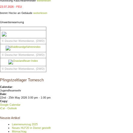
Auslösung Rauchwarnmelder
weiterlesen
23.07.2026
-
FEU
brennt Hecke an Gebäude
weiterlesen
Unwetterwarnung
© Deutscher Wetterdienst, (DWD)
© Deutscher Wetterdienst, (DWD)
© Deutscher Wetterdienst, (DWD)
Pfingstzeltlager Tornesch
Calendar:
Jugendfeuerwehr
Date:
22nd - 25th May 2026 3:00 pm - 1:00 pm
Copy:
Google Calendar
iCal - Outlook
Neuste Artikel
Laternenumzug 2025
Neues HLF20 in Dienst gestellt
Mitmachtag