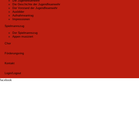
Die Jugendfeuerwehr
Die Geschichte der Jugendfeuerwehr
Der Vorstand der Jugendfeuerwehr
Ausbilder
Aufnahmeantrag
Impressionen
Spielmannszug
Der Spielmannszug
Appen musiziert
Chor
Förderungsring
Kontakt
Login/Logout
facebook