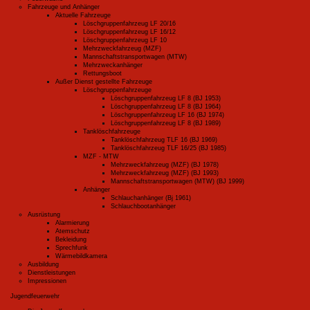
Fahrzeuge und Anhänger
Aktuelle Fahrzeuge
Löschgruppenfahrzeug LF 20/16
Löschgruppenfahrzeug LF 16/12
Löschgruppenfahrzeug LF 10
Mehrzweckfahrzeug (MZF)
Mannschaftstransportwagen (MTW)
Mehrzweckanhänger
Rettungsboot
Außer Dienst gestellte Fahrzeuge
Löschgruppenfahrzeuge
Löschgruppenfahrzeug LF 8 (BJ 1953)
Löschgruppenfahrzeug LF 8 (BJ 1964)
Löschgruppenfahrzeug LF 16 (BJ 1974)
Löschgruppenfahrzeug LF 8 (BJ 1989)
Tanklöschfahrzeuge
Tanklöschfahrzeug TLF 16 (BJ 1969)
Tanklöschfahrzeug TLF 16/25 (BJ 1985)
MZF - MTW
Mehrzweckfahrzeug (MZF) (BJ 1978)
Mehrzweckfahrzeug (MZF) (BJ 1993)
Mannschaftstransportwagen (MTW) (BJ 1999)
Anhänger
Schlauchanhänger (Bj 1961)
Schlauchbootanhänger
Ausrüstung
Alarmierung
Atemschutz
Bekleidung
Sprechfunk
Wärmebildkamera
Ausbildung
Dienstleistungen
Impressionen
Jugendfeuerwehr