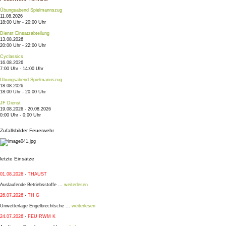
Übungsabend Spielmannszug
11.08.2026
18:00 Uhr - 20:00 Uhr
Dienst Einsatzabteilung
13.08.2026
20:00 Uhr - 22:00 Uhr
Cyclassics
16.08.2026
7:00 Uhr - 14:00 Uhr
Übungsabend Spielmannszug
18.08.2026
18:00 Uhr - 20:00 Uhr
JF Dienst
19.08.2026 - 20.08.2026
0:00 Uhr - 0:00 Uhr
Zufallsbilder Feuerwehr
letzte Einsätze
01.08.2026
-
THAUST
Auslaufende Betriebsstoffe ...
weiterlesen
26.07.2026
-
TH G
Unwetterlage Engelbrechtsche ...
weiterlesen
24.07.2026
-
FEU RWM K