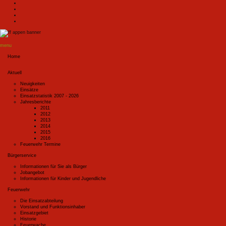
menu
Home
Aktuell
Neuigkeiten
Einsätze
Einsatzstatistik 2007 - 2026
Jahresberichte
2011
2012
2013
2014
2015
2016
Feuerwehr Termine
Bürgerservice
Informationen für Sie als Bürger
Jobangebot
Informationen für Kinder und Jugendliche
Feuerwehr
Die Einsatzabteilung
Vorstand und Funktionsinhaber
Einsatzgebiet
Historie
Feuerwache