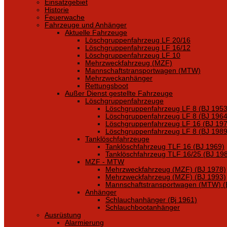
Einsatzgebiet
Historie
Feuerwache
Fahrzeuge und Anhänger
Aktuelle Fahrzeuge
Löschgruppenfahrzeug LF 20/16
Löschgruppenfahrzeug LF 16/12
Löschgruppenfahrzeug LF 10
Mehrzweckfahrzeug (MZF)
Mannschaftstransportwagen (MTW)
Mehrzweckanhänger
Rettungsboot
Außer Dienst gestellte Fahrzeuge
Löschgruppenfahrzeuge
Löschgruppenfahrzeug LF 8 (BJ 1953
Löschgruppenfahrzeug LF 8 (BJ 1964
Löschgruppenfahrzeug LF 16 (BJ 197
Löschgruppenfahrzeug LF 8 (BJ 1989
Tanklöschfahrzeuge
Tanklöschfahrzeug TLF 16 (BJ 1969)
Tanklöschfahrzeug TLF 16/25 (BJ 19
MZF - MTW
Mehrzweckfahrzeug (MZF) (BJ 1978)
Mehrzweckfahrzeug (MZF) (BJ 1993)
Mannschaftstransportwagen (MTW) (
Anhänger
Schlauchanhänger (Bj 1961)
Schlauchbootanhänger
Ausrüstung
Alarmierung