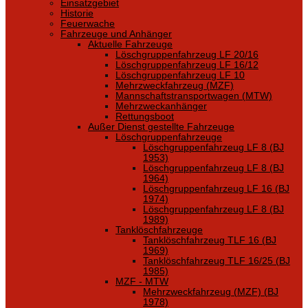
Einsatzgebiet
Historie
Feuerwache
Fahrzeuge und Anhänger
Aktuelle Fahrzeuge
Löschgruppenfahrzeug LF 20/16
Löschgruppenfahrzeug LF 16/12
Löschgruppenfahrzeug LF 10
Mehrzweckfahrzeug (MZF)
Mannschaftstransportwagen (MTW)
Mehrzweckanhänger
Rettungsboot
Außer Dienst gestellte Fahrzeuge
Löschgruppenfahrzeuge
Löschgruppenfahrzeug LF 8 (BJ
1953)
Löschgruppenfahrzeug LF 8 (BJ
1964)
Löschgruppenfahrzeug LF 16 (BJ
1974)
Löschgruppenfahrzeug LF 8 (BJ
1989)
Tanklöschfahrzeuge
Tanklöschfahrzeug TLF 16 (BJ
1969)
Tanklöschfahrzeug TLF 16/25 (BJ
1985)
MZF - MTW
Mehrzweckfahrzeug (MZF) (BJ
1978)