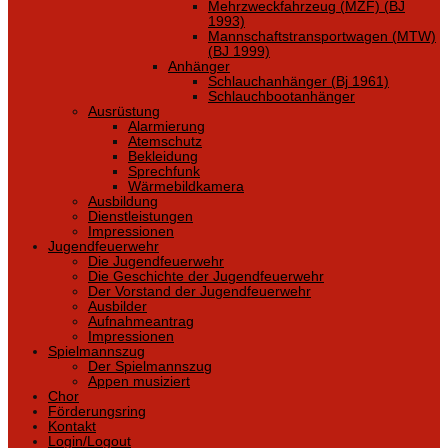
Mehrzweckfahrzeug (MZF) (BJ
1993)
Mannschaftstransportwagen (MTW)
(BJ 1999)
Anhänger
Schlauchanhänger (Bj 1961)
Schlauchbootanhänger
Ausrüstung
Alarmierung
Atemschutz
Bekleidung
Sprechfunk
Wärmebildkamera
Ausbildung
Dienstleistungen
Impressionen
Jugendfeuerwehr
Die Jugendfeuerwehr
Die Geschichte der Jugendfeuerwehr
Der Vorstand der Jugendfeuerwehr
Ausbilder
Aufnahmeantrag
Impressionen
Spielmannszug
Der Spielmannszug
Appen musiziert
Chor
Förderungsring
Kontakt
Login/Logout