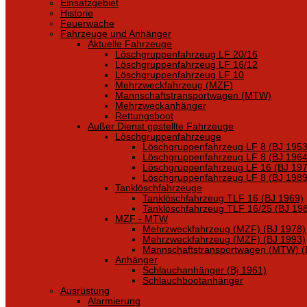
Einsatzgebiet
Historie
Feuerwache
Fahrzeuge und Anhänger
Aktuelle Fahrzeuge
Löschgruppenfahrzeug LF 20/16
Löschgruppenfahrzeug LF 16/12
Löschgruppenfahrzeug LF 10
Mehrzweckfahrzeug (MZF)
Mannschaftstransportwagen (MTW)
Mehrzweckanhänger
Rettungsboot
Außer Dienst gestellte Fahrzeuge
Löschgruppenfahrzeuge
Löschgruppenfahrzeug LF 8 (BJ 1953
Löschgruppenfahrzeug LF 8 (BJ 1964
Löschgruppenfahrzeug LF 16 (BJ 197
Löschgruppenfahrzeug LF 8 (BJ 1989
Tanklöschfahrzeuge
Tanklöschfahrzeug TLF 16 (BJ 1969)
Tanklöschfahrzeug TLF 16/25 (BJ 19
MZF - MTW
Mehrzweckfahrzeug (MZF) (BJ 1978)
Mehrzweckfahrzeug (MZF) (BJ 1993)
Mannschaftstransportwagen (MTW) (
Anhänger
Schlauchanhänger (Bj 1961)
Schlauchbootanhänger
Ausrüstung
Alarmierung