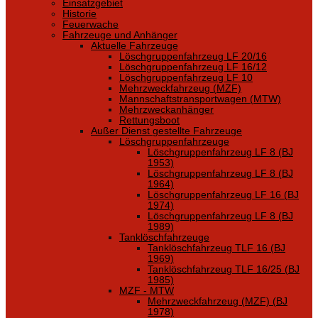
Einsatzgebiet
Historie
Feuerwache
Fahrzeuge und Anhänger
Aktuelle Fahrzeuge
Löschgruppenfahrzeug LF 20/16
Löschgruppenfahrzeug LF 16/12
Löschgruppenfahrzeug LF 10
Mehrzweckfahrzeug (MZF)
Mannschaftstransportwagen (MTW)
Mehrzweckanhänger
Rettungsboot
Außer Dienst gestellte Fahrzeuge
Löschgruppenfahrzeuge
Löschgruppenfahrzeug LF 8 (BJ
1953)
Löschgruppenfahrzeug LF 8 (BJ
1964)
Löschgruppenfahrzeug LF 16 (BJ
1974)
Löschgruppenfahrzeug LF 8 (BJ
1989)
Tanklöschfahrzeuge
Tanklöschfahrzeug TLF 16 (BJ
1969)
Tanklöschfahrzeug TLF 16/25 (BJ
1985)
MZF - MTW
Mehrzweckfahrzeug (MZF) (BJ
1978)