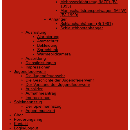
Mehrzweckfahrzeug (MZF) (BJ
1993)
Mannschaftstransportwagen (MTW)
(BJ 1999)
Anhänger
Schlauchanhänger (Bj 1961)
Schlauchbootanhänger
Ausrüstung
Alarmierung
Atemschutz
Bekleidung
Sprechfunk
Wärmebildkamera
Ausbildung
Dienstleistungen
Impressionen
Jugendfeuerwehr
Die Jugendfeuerwehr
Die Geschichte der Jugendfeuerwehr
Der Vorstand der Jugendfeuerwehr
Ausbilder
Aufnahmeantrag
Impressionen
Spielmannszug
Der Spielmannszug
Appen musiziert
Chor
Förderungsring
Kontakt
Login/Logout