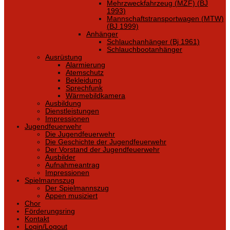
Mehrzweckfahrzeug (MZF) (BJ
1993)
Mannschaftstransportwagen (MTW)
(BJ 1999)
Anhänger
Schlauchanhänger (Bj 1961)
Schlauchbootanhänger
Ausrüstung
Alarmierung
Atemschutz
Bekleidung
Sprechfunk
Wärmebildkamera
Ausbildung
Dienstleistungen
Impressionen
Jugendfeuerwehr
Die Jugendfeuerwehr
Die Geschichte der Jugendfeuerwehr
Der Vorstand der Jugendfeuerwehr
Ausbilder
Aufnahmeantrag
Impressionen
Spielmannszug
Der Spielmannszug
Appen musiziert
Chor
Förderungsring
Kontakt
Login/Logout