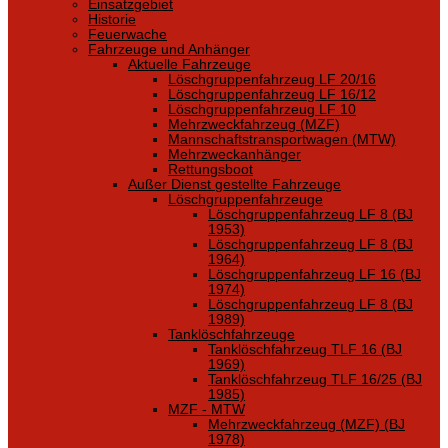
Einsatzgebiet
Historie
Feuerwache
Fahrzeuge und Anhänger
Aktuelle Fahrzeuge
Löschgruppenfahrzeug LF 20/16
Löschgruppenfahrzeug LF 16/12
Löschgruppenfahrzeug LF 10
Mehrzweckfahrzeug (MZF)
Mannschaftstransportwagen (MTW)
Mehrzweckanhänger
Rettungsboot
Außer Dienst gestellte Fahrzeuge
Löschgruppenfahrzeuge
Löschgruppenfahrzeug LF 8 (BJ
1953)
Löschgruppenfahrzeug LF 8 (BJ
1964)
Löschgruppenfahrzeug LF 16 (BJ
1974)
Löschgruppenfahrzeug LF 8 (BJ
1989)
Tanklöschfahrzeuge
Tanklöschfahrzeug TLF 16 (BJ
1969)
Tanklöschfahrzeug TLF 16/25 (BJ
1985)
MZF - MTW
Mehrzweckfahrzeug (MZF) (BJ
1978)