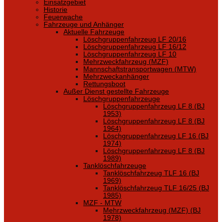
Einsatzgebiet
Historie
Feuerwache
Fahrzeuge und Anhänger
Aktuelle Fahrzeuge
Löschgruppenfahrzeug LF 20/16
Löschgruppenfahrzeug LF 16/12
Löschgruppenfahrzeug LF 10
Mehrzweckfahrzeug (MZF)
Mannschaftstransportwagen (MTW)
Mehrzweckanhänger
Rettungsboot
Außer Dienst gestellte Fahrzeuge
Löschgruppenfahrzeuge
Löschgruppenfahrzeug LF 8 (BJ
1953)
Löschgruppenfahrzeug LF 8 (BJ
1964)
Löschgruppenfahrzeug LF 16 (BJ
1974)
Löschgruppenfahrzeug LF 8 (BJ
1989)
Tanklöschfahrzeuge
Tanklöschfahrzeug TLF 16 (BJ
1969)
Tanklöschfahrzeug TLF 16/25 (BJ
1985)
MZF - MTW
Mehrzweckfahrzeug (MZF) (BJ
1978)