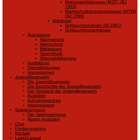
Mehrzweckfahrzeug (MZF) (BJ
1993)
Mannschaftstransportwagen (MTW)
(BJ 1999)
Anhänger
Schlauchanhänger (Bj 1961)
Schlauchbootanhänger
Ausrüstung
Alarmierung
Atemschutz
Bekleidung
Sprechfunk
Wärmebildkamera
Ausbildung
Dienstleistungen
Impressionen
Jugendfeuerwehr
Die Jugendfeuerwehr
Die Geschichte der Jugendfeuerwehr
Der Vorstand der Jugendfeuerwehr
Ausbilder
Aufnahmeantrag
Impressionen
Spielmannszug
Der Spielmannszug
Appen musiziert
Chor
Förderungsring
Kontakt
Login/Logout