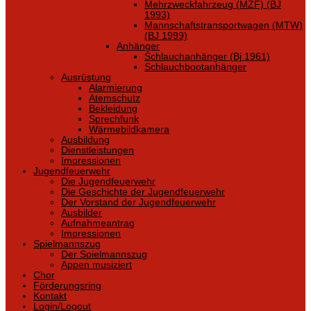
Mehrzweckfahrzeug (MZF) (BJ
1993)
Mannschaftstransportwagen (MTW)
(BJ 1999)
Anhänger
Schlauchanhänger (Bj 1961)
Schlauchbootanhänger
Ausrüstung
Alarmierung
Atemschutz
Bekleidung
Sprechfunk
Wärmebildkamera
Ausbildung
Dienstleistungen
Impressionen
Jugendfeuerwehr
Die Jugendfeuerwehr
Die Geschichte der Jugendfeuerwehr
Der Vorstand der Jugendfeuerwehr
Ausbilder
Aufnahmeantrag
Impressionen
Spielmannszug
Der Spielmannszug
Appen musiziert
Chor
Förderungsring
Kontakt
Login/Logout