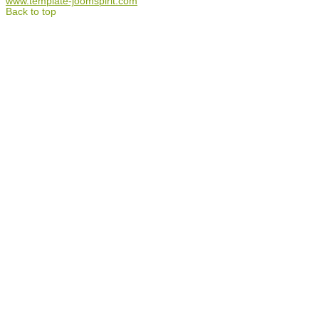
www.template-joomspirit.com
Back to top