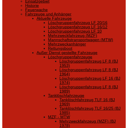
Einsatzgebiet
Historie
Feuerwache
Fahrzeuge und Anhänger
Aktuelle Fahrzeuge
Löschgruppenfahrzeug LF 20/16
Löschgruppenfahrzeug LF 16/12
Löschgruppenfahrzeug LF 10
Mehrzweckfahrzeug (MZF)
Mannschaftstransportwagen (MTW)
Mehrzweckanhänger
Rettungsboot
Außer Dienst gestellte Fahrzeuge
Löschgruppenfahrzeuge
Löschgruppenfahrzeug LF 8 (BJ
1953)
Löschgruppenfahrzeug LF 8 (BJ
1964)
Löschgruppenfahrzeug LF 16 (BJ
1974)
Löschgruppenfahrzeug LF 8 (BJ
1989)
Tanklöschfahrzeuge
Tanklöschfahrzeug TLF 16 (BJ
1969)
Tanklöschfahrzeug TLF 16/25 (BJ
1985)
MZF - MTW
Mehrzweckfahrzeug (MZF) (BJ
1978)