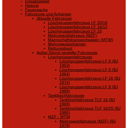
Einsatzgebiet
Historie
Feuerwache
Fahrzeuge und Anhänger
Aktuelle Fahrzeuge
Löschgruppenfahrzeug LF 20/16
Löschgruppenfahrzeug LF 16/12
Löschgruppenfahrzeug LF 10
Mehrzweckfahrzeug (MZF)
Mannschaftstransportwagen (MTW)
Mehrzweckanhänger
Rettungsboot
Außer Dienst gestellte Fahrzeuge
Löschgruppenfahrzeuge
Löschgruppenfahrzeug LF 8 (BJ
1953)
Löschgruppenfahrzeug LF 8 (BJ
1964)
Löschgruppenfahrzeug LF 16 (BJ
1974)
Löschgruppenfahrzeug LF 8 (BJ
1989)
Tanklöschfahrzeuge
Tanklöschfahrzeug TLF 16 (BJ
1969)
Tanklöschfahrzeug TLF 16/25 (BJ
1985)
MZF - MTW
Mehrzweckfahrzeug (MZF) (BJ
1978)