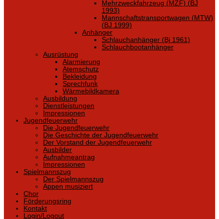
Mehrzweckfahrzeug (MZF) (BJ
1993)
Mannschaftstransportwagen (MTW)
(BJ 1999)
Anhänger
Schlauchanhänger (Bj 1961)
Schlauchbootanhänger
Ausrüstung
Alarmierung
Atemschutz
Bekleidung
Sprechfunk
Wärmebildkamera
Ausbildung
Dienstleistungen
Impressionen
Jugendfeuerwehr
Die Jugendfeuerwehr
Die Geschichte der Jugendfeuerwehr
Der Vorstand der Jugendfeuerwehr
Ausbilder
Aufnahmeantrag
Impressionen
Spielmannszug
Der Spielmannszug
Appen musiziert
Chor
Förderungsring
Kontakt
Login/Logout